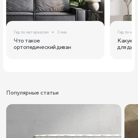
Гид по материалам
3 мин
Гид по мат
Что такое
Какую т
ортопедический диван
для див
Популярные статьи