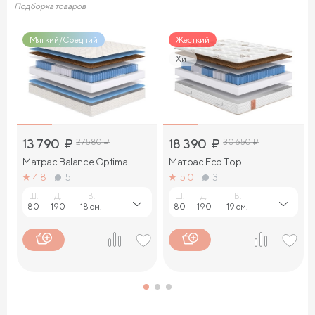
Подборка товаров
Мягкий/Средний
Жесткий
Хит
13 790
₽
27 580
₽
18 390
₽
30 650
₽
Матрас Balance Optima
Матрас Eco Top
4.8
5
5.0
3
Ш.
Д.
В.
Ш.
Д.
В.
80
-
190
-
18 см.
80
-
190
-
19 см.