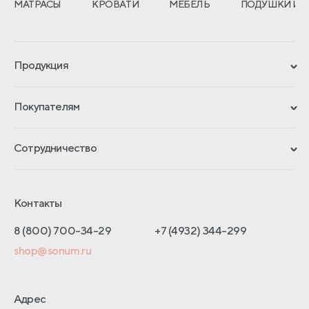
МАТРАСЫ
КРОВАТИ
МЕБЕЛЬ
ПОДУШКИ И 
Продукция
Сертификаты
Покупателям
Гарантии
Рассрочка и кредит
Материалы и технологии
Сотрудничество
Обмен и возврат
Сроки изготовления
Франчайзинг
Как оформить заказ
Блог
Отельерам
Контакты
Адреса магазинов
Отзывы покупателей
Интернет-магазинам
Договор-оферты
8 (800) 700-34-29
+7 (4932) 344-299
Оптовые продажи
shop@sonum.ru
Дизайнерам интерьеров
О производстве
Адрес