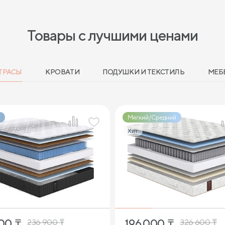
Товары с лучшими ценами
ТРАСЫ
КРОВАТИ
ПОДУШКИ И ТЕКСТИЛЬ
МЕБ
Мягкий/Средний
Хит
2
2
000
₸
196 000
₸
236 900
₸
326 600
₸