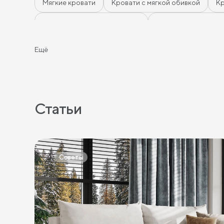
Мягкие кровати
Кровати с мягкой обивкой
К
Кровати 140 х 200 с ящиками
Кровати 160 х 200 
Кровати тёмного цвета
Кровати горчичного цвет
Ещё
Кровати в скандинавском стиле
Кровати в класс
Кровати с мягким изголовьем
Кровати светлых цв
Кровати белого цвета
Кровати голубого цвета
Статьи
Кровати красного цвета
Кровати оранжевого цв
Кровати черного цвета
Кровати бежевого цвета
Советы
Кровати шириной 140 см
Кровати шириной 160 с
Кровати длиной 180 см
Кровати длиной 190 см
Кровати 120х180 см
Большие кровати
Кроват
Кровати 180х190 см
Кровати 200х190 см
Кро