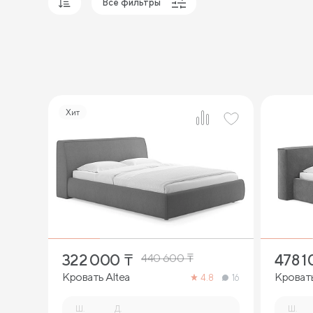
Все фильтры
Популярные
Сначала дешевые
Сначала дорогие
Хит
2
322 000
₸
478 1
440 600
₸
Кровать Altea
Кроват
4.8
16
Ш.
Д.
Ш.