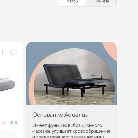
Товары
Комната
Основание Aquarius
5.0
11
Имеет функцию вибрационного
массажа, улучшает кровообращение
и предотвращает затекание мышц