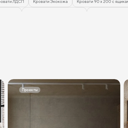
ровати ЛДСП
Кровати Экокожа
Кровати 90 х 200 с ящика
с ящиками
Кровати 180 х 200 с ящиками
Кровати 200 х 200
а
Кровати бирюзового цвета
Кровати в современном сти
ическом стиле
Кровати без изголовья
Кровати с низким из
етов
Кровати в стиле прованс
Кровати в стиле минимализ
Кровати цвета графит
Кровати желтого цвета
Кровати 
ета
Кровати розового цвета
Кровати серого цвета
Кр
Кровати шириной 80 см (Узкие)
Кровати шириной 90 см
Проекты
м
Кровати шириной 180 см
Кровати шириной 200 см
В
Кровати длиной 200 см
Кровати 80х180 см (для маленькой к
и 80х190 см
Кровати 90х190 см
Кровати 120х190 см
К
вати 80х200 см
Кровати 90х200 см
Кровати 120х200 см