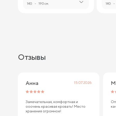
140
-
190 см.
140
-
Отзывы
Анна
М
15.07.2026
Замечательная, комфортная и
Оп
ооочень красивая кровать! Место
ка
хранения огромное!