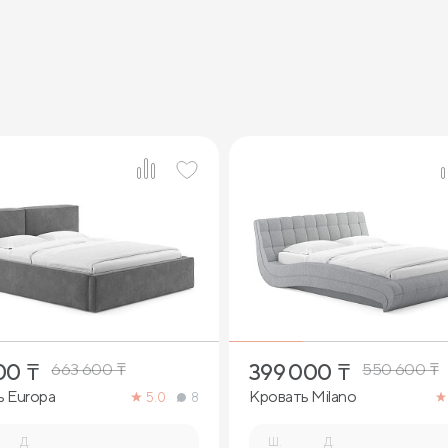
3
2
00
₸
399 000
₸
663 600
₸
550 600
₸
ь Europa
Кровать Milano
5.0
8
Д.
Ш.
Д.