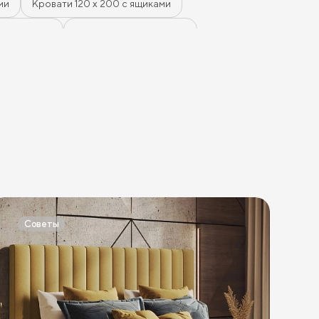
уютное — хороший вариант
ми
Кровати 120 х 200 с ящиками
 с ящиками
Кровати мятного цвета
ле
Кровати в стиле лофт
головьем
Кровати с высоким изголовьем
м
Кровати в стиле хай-тек
Кровати семейные
зеленого цвета
Кровати коричневого цвета
овати синего цвета
Кровати фиолетового цвета
Кровати шириной 120 см
Советы
ысокие кровати
Низкие кровати
омнаты)
Кровати 90х180 см
ровати 140х190 см
Кровати 160х190 см
Кровати 140х200 см