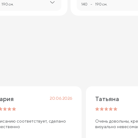
190 см.
140
-
190 см.
ария
Татьяна
20.06.2026
исанию соответствует, сделано
Очень довольны, кре
чественно
визуально невесома