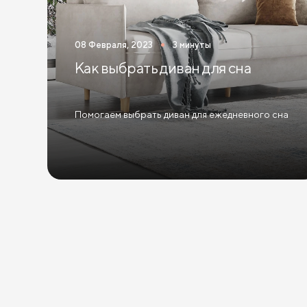
Кровати 160х200 см (Евро размер)
Кровати 180х
08 Февраля, 2023
3 минуты
Кровати с ящиками
Кровати 160 х 200 с подъемн
Как выбрать диван для сна
Помогаем выбрать диван для ежедневного сна