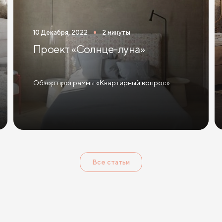
200 см
Кровати 200х200 см (Кинг Сайз)
Кровати с подъе
10 Декабря, 2022
2 минуты
ым механизмом и ящиками
Кровати 140 х 200 с подъемным мех
Проект «Солнце-луна»
Обзор программы «Квартирный вопрос»
Все статьи