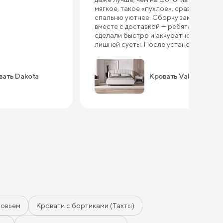
мягкое, такое «пухлое», сразу делает
спальню уютнее. Сборку заказывали
вместе с доставкой — ребята всё
сделали быстро и аккуратно, без
лишней суеты. После установки
кровать стоит как влитая, ничего не
шатается и не скрипит. Ткань
приятная на ощупь, выглядит
вать Dakota
Кровать Valencia
качественно, не создаёт ощущения
«дешёвки». Очень порадовал
подъемный механизм — сначала
сомневались, нужен ли он, а теперь
постоянно пользуемся. Внутри
реально много места, убрали туда
часть постельного белья и даже
сезонные вещи. Спать удобно, высота
комфортная, вставать легко.
Единственное — если придираться,
изголовье довольно габаритное,
поэтому для маленькой комнаты
может показаться немного
массивным. В остальном всё супер,
ловьем
Кровати с бортиками (Тахты)
кровать своих денег точно стоит.
Если ищете что-то современное и