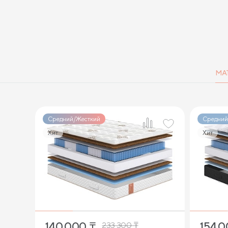
МА
Средний/Жесткий
Средний
Хит
Хит
1
140 000
₸
154 
233 300
₸