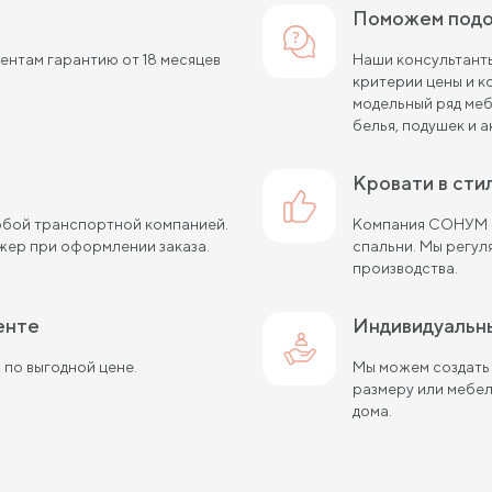
Поможем подо
нтам гарантию от 18 месяцев
Наши консультанты
критерии цены и 
модельный ряд меб
белья, подушек и а
кровати в ст
любой транспортной компанией.
Компания СОНУМ с
жер при оформлении заказа.
спальни. Мы регу
производства.
енте
Индивидуальн
 по выгодной цене.
Мы можем создать
размеру или мебе
дома.