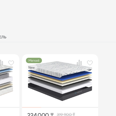
ЕЛЬ
Мягкий
New
2
224 000
₸
319 900
₸