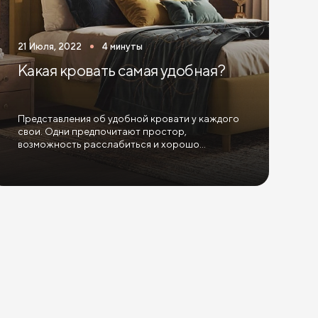
мным механизмом
Кровати для взрослых
21 Июля, 2022
4 минуты
анизмом и ящиками
Какая кровать самая удобная?
Представления об удобной кровати у каждого
свои. Одни предпочитают простор,
возможность расслабиться и хорошо
отдохнуть. Другим важнее...