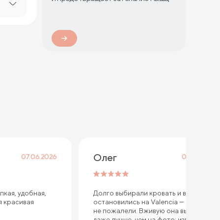
Олег
07.06.2026
06.05.2026
пкая, удобная,
Долго выбирали кровать и в итоге
я красивая
остановились на Valencia — ни разу
не пожалели. Вживую она выглядит
даже лучше, чем на фото: изголовье