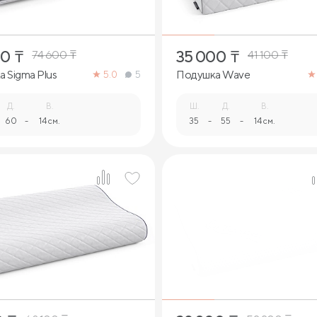
00
₸
35 000
₸
74 600
₸
41 100
₸
 Sigma Plus
Подушка Wave
5.0
5
Д.
В.
Ш.
Д.
В.
60
-
14 см.
35
-
55
-
14 см.
1
1