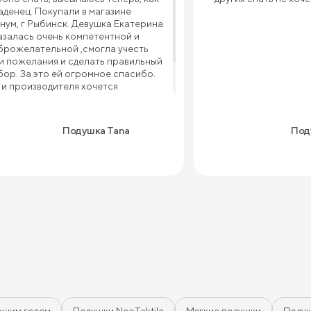
аденец. Покупали в магазине
нум, г Рыбинск. Девушка Екатерина
азалась очень компетентной и
брожелательной ,смогла учесть
и пожелания и сделать правильный
бор. За это ей огромное спасибо.
 и производителя хочется
благодарить за такой
чественный товар и приемлемую
ну
Подушка Tana
Поду
ющим гелем
Подушки NeoTaktile
Мягкие подушки
Подуш