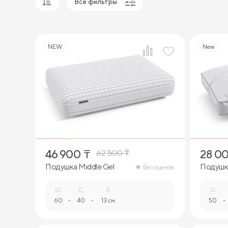
Все фильтры
Популярные
Сначала дешевые
NEW
New
Сначала дорогие
1
46 900
₸
28 0
62 500
₸
Подушка Middle Gel
Подушк
Без оценок
Ш.
Д.
В.
Ш.
60
-
40
-
13 см.
50
-