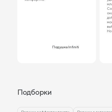
мл
Со
ок
до
мо
вы
Но
по
ка
це
Подушка Infiniti
Подборки
Подушки с эффектом памяти
Подушки с охлажда