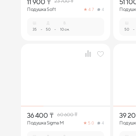
11 900
₸
51 10
23 700
₸
Подушка Soft
Подушка
4.7
4
Ш.
Д.
В.
Ш.
35
-
50
-
10 см.
50
-
1
36 400
₸
39 2
60 600
₸
Подушка Sigma M
Подушка
5.0
4