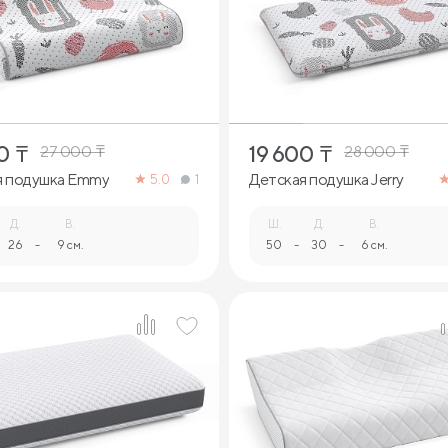
1
1
0
₸
19 600
₸
27 000
₸
28 000
₸
я подушка Emmy
Детская подушка Jerry
5.0
1
Д.
В.
Ш.
Д.
В.
26
-
9 см.
50
-
30
-
6 см.
1
1