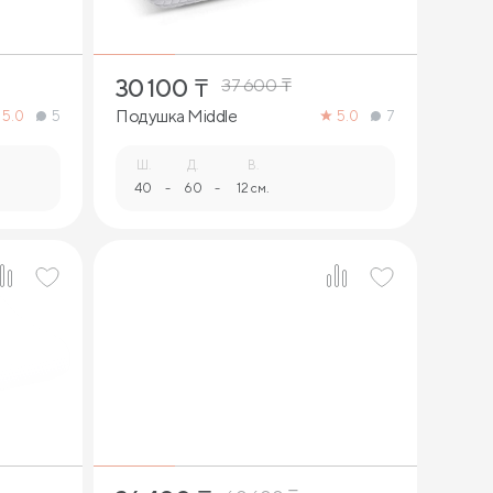
30 100
₸
37 600
₸
Подушка Middle
5.0
5
5.0
7
Ш.
Д.
В.
40
-
60
-
12 см.
1