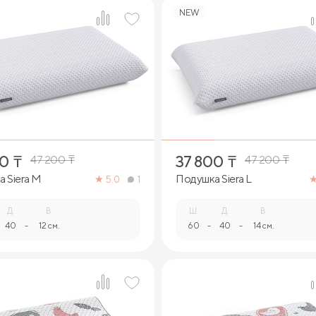
NEW
1
1
00
₸
37 800
₸
47 200
₸
47 200
₸
 Siera M
Подушка Siera L
5.0
1
Д.
В.
Ш.
Д.
В.
40
-
12 см.
60
-
40
-
14 см.