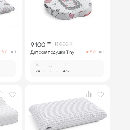
1
9 100
₸
13 000
₸
Детская подушка Tiny
5.0
1
5.0
1
Ш.
Д.
В.
24
-
21
-
4 см.
1