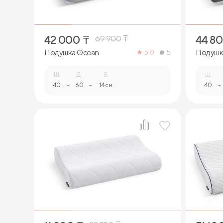
42 000
₸
44 8
69 900
₸
Подушка Ocean
Подушка
5.0
5
Ш.
Д.
В.
Ш.
40
-
60
-
14 см.
40
-