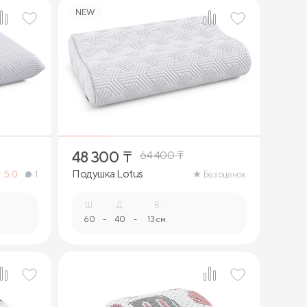
NEW
2
48 300
₸
64 400
₸
Подушка Lotus
5.0
1
Без оценок
Ш.
Д.
В.
60
-
40
-
13 см.