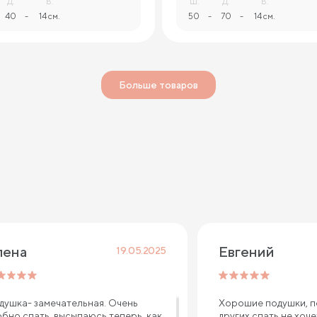
Д.
В.
Ш.
Д.
В.
40
-
14 см.
50
-
70
-
14 см.
Больше товаров
лена
Евгений 
19.05.2025
душка- замечательная. Очень
Хорошие подушки, п
обно спать, высыпаюсь теперь, как
других спать не хоч