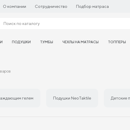
О компании
Сотрудничество
Подбор матраса
ТИ
ПОДУШКИ
ТУМБЫ
ЧЕХЛЫ НА МАТРАСЫ
ТОППЕРЫ
оваров
лаждающим гелем
Подушки NeoTaktile
Детские 