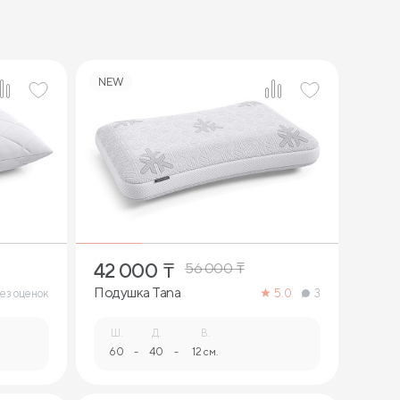
NEW
2
42 000
₸
56 000
₸
Подушка Tana
ез оценок
5.0
3
Ш.
Д.
В.
60
-
40
-
12 см.