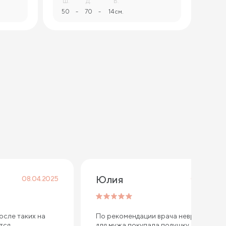
Ш.
Д.
В.
50
-
70
-
14 см.
Юлия 
08.04.2025
07.12.2024
осле таких на
По рекомендации врача невролога
ется
для мужа покупала подушку с