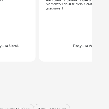
эффектом памяти Vela. Спит уже год -
доволен !!
шка Siera L
Подушка Vela
ки из экофайбера
Детские подушки