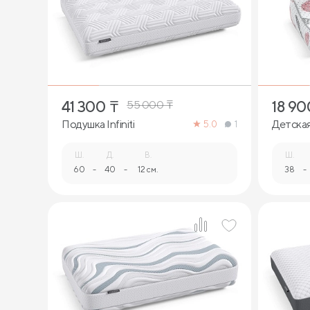
1
41 300
₸
18 90
55 000
₸
Подушка Infiniti
Детска
5.0
1
Ш.
Д.
В.
Ш.
60
-
40
-
12 см.
38
-
1