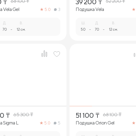
0
₸
39 200
₸
68 100
₸
52 200
₸
 Vela Gel
Подушка Vela
5.0
3
Д.
В.
Ш.
Д.
В.
70
-
12 см.
50
-
70
-
12 см.
1
1
00
₸
51 100
₸
65 300
₸
68 100
₸
 Sigma L
Подушка Orion Gel
5.0
5