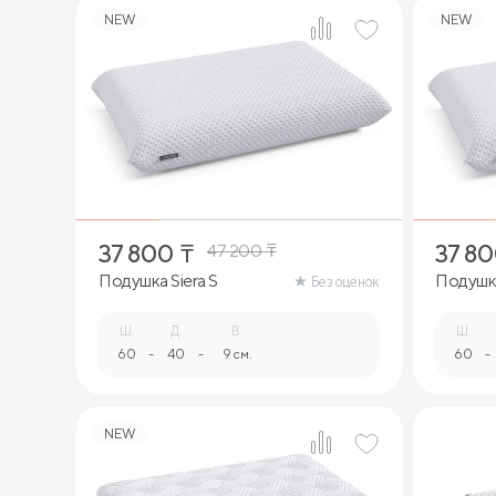
NEW
NEW
1
37 800
₸
37 8
47 200
₸
Подушка Siera S
Подушка
Без оценок
Ш.
Д.
В.
Ш.
60
-
40
-
9 см.
60
-
NEW