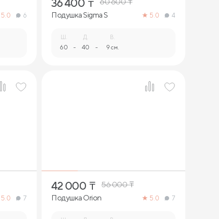
36 400
₸
60 600
₸
Подушка Sigma S
5.0
6
5.0
4
Ш.
Д.
В.
60
-
40
-
9 см.
1
42 000
₸
56 000
₸
Подушка Orion
5.0
7
5.0
7