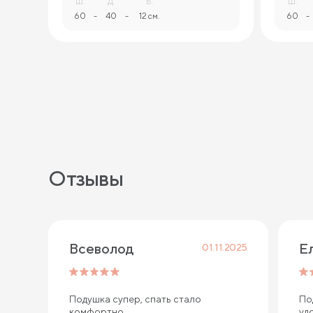
Ш.
Д.
В.
Ш.
60
-
40
-
12 см.
60
-
Отзывы
Всеволод
Е
01.11.2025
Подушка супер, спать стало
По
комфортно.
уд