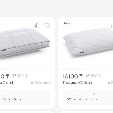
New
00
₸
16 100
₸
37 300
₸
18 900
₸
а Cloud
Подушка Optima
Без оценок
Б
Д.
В.
Ш.
Д.
В.
70
-
20 см.
50
-
70
-
18 см.