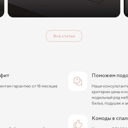
Все статьи
афит
Поможем под
нтам гарантию от 18 месяцев
Наши консультанты
критерии цены и 
модельный ряд меб
белья, подушек и а
комоды в спа