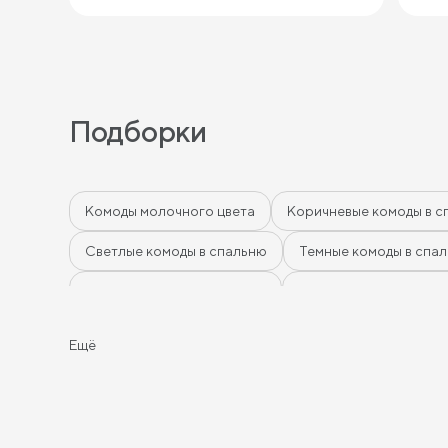
Подборки
Комоды молочного цвета
Коричневые комоды в с
Светлые комоды в спальню
Темные комоды в спа
Зеленые комоды в спальню
Комоды в спальню гр
Комоды 3 ящика
Комоды 5 ящиков
Широкие к
Ещё