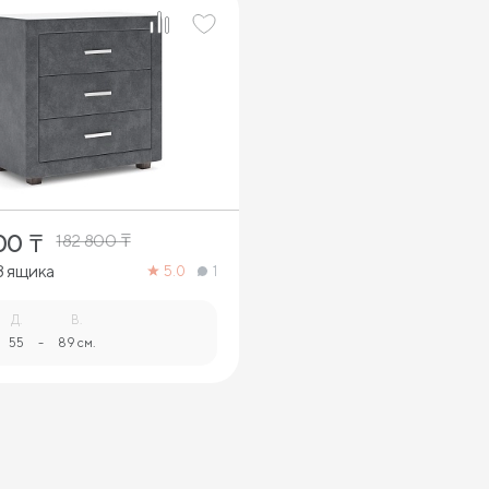
00
₸
182 800
₸
3 ящика
5.0
1
Д.
В.
55
-
89 см.