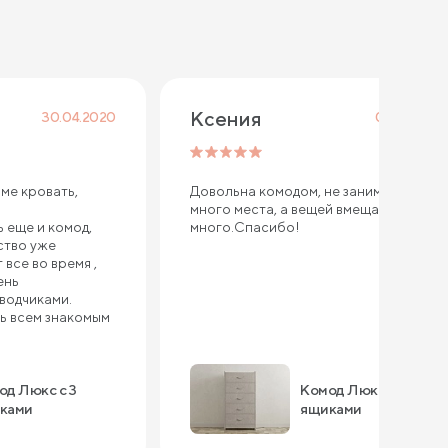
Ксения
30.04.2020
01.06.2019
ме кровать,
Довольна комодом, не занимает
много места, а вещей вмещает в себя
 еще и комод,
много.Спасибо!
ство уже
все во время ,
ень
оводчиками.
ь всем знакомым
од Люкс с 3
Комод Люкс с 5
ками
ящиками