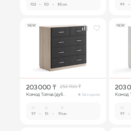
102
-
50
-
85 см.
99
-
NEW
NEW
203 000
₸
203 
253 700
₸
Комод Tomas (дуб
Комод T
Без оценок
сонома)
Ш.
Д.
В.
Ш.
97
-
51
-
91 см.
97
-