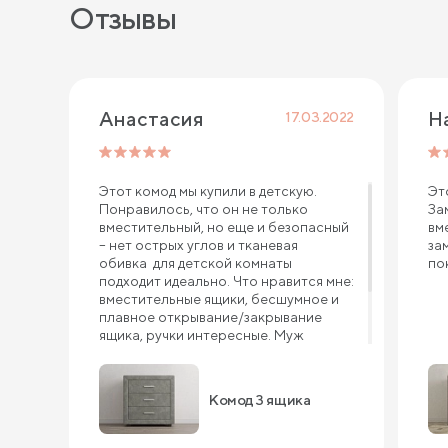
Отзывы
Анастасия
17.03.2022
Этот комод мы купили в детскую.
Эт
Понравилось, что он не только
За
вместительный, но еще и безопасный
вм
– нет острых углов и тканевая
за
обивка для детской комнаты
по
подходит идеально. Что нравится мне:
вместительные ящики, бесшумное и
плавное открывание/закрывание
ящика, ручки интересные. Муж
сказал, что собирать комод одно
удовольствие. Он все перебрал,
качество похвалил. Уверена, комод 3
Комод 3 ящика
ящика прослужит нам долго.