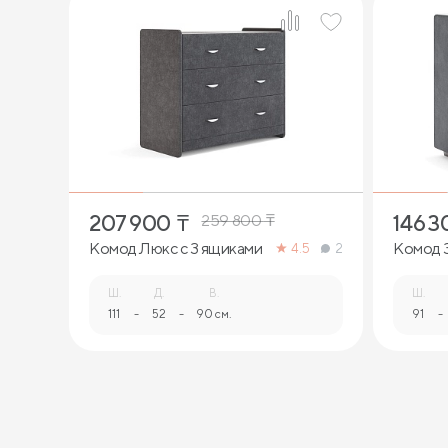
207 900
₸
146 3
259 800
₸
Комод Люкс с 3 ящиками
Комод 
4.5
2
Ш.
Д.
В.
Ш.
111
-
52
-
90 см.
91
-