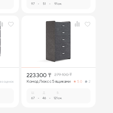
97
-
51
-
91 см.
223 300
₸
279 100
₸
Комод Люкс с 5 ящиками
ез оценок
5.0
2
Ш.
Д.
В.
67
-
46
-
121 см.