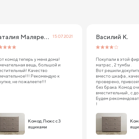
Наталия Маляренко
Василий К.
15.07.2021
от комод теперь у меня дома!
Покупали в этой фир
мечательная вещь, большой и
матрас , 2 тумбы .
естительный! Качество
Вот решили докупить
мечательное!!! Рекомендую к
вместо шкафа , каче
купке, не пожалеете!!!
проверено, привозят 
без брака. Комод оч
вместительный , с д
Будем рекомендоват
!
Комод Люкс с 3
Ком
ящиками
ящи