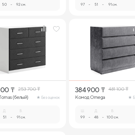
50
-
92 см.
97
-
51
-
91 см.
000
₸
384 900
₸
253 700
₸
481 100
₸
omas (белый)
Комод Omega
Без оценок
Б
Д.
В.
Ш.
Д.
В.
51
-
91 см.
99
-
48
-
100 см.