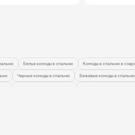
пальню
Белые комоды в спальню
Комоды в спальню в совр
льню
Черные комоды в спальню
Бежевые комоды в спальню
афит
Розовые комоды в спальню
Голубые комоды в спальн
омоды