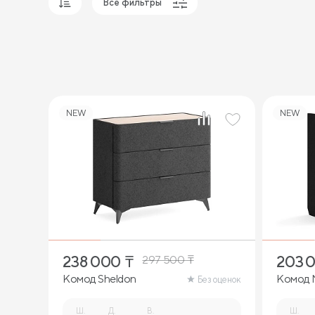
Все фильтры
Популярные
Сначала дешевые
Сначала дорогие
NEW
NEW
238 000
₸
203 
297 500
₸
Комод Sheldon
Комод 
Без оценок
Ш.
Д.
В.
Ш.