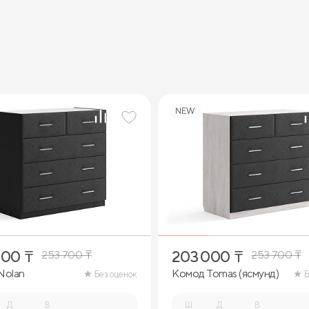
NEW
000
₸
203 000
₸
253 700
₸
253 700
₸
Nolan
Комод Tomas (ясмунд)
Без оценок
Б
Д.
В.
Ш.
Д.
В.