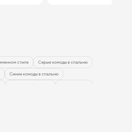
еменном стиле
Серые комоды в спальню
Синие комоды в спальню
ю
Комоды Дуб Сонома
Комоды Ясень