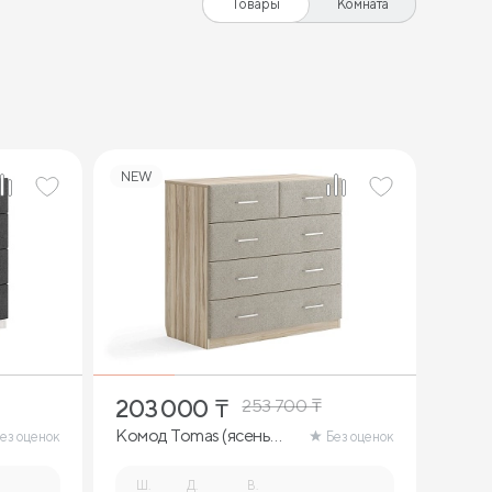
Товары
Комната
NEW
203 000
₸
253 700
₸
Комод Tomas (ясень
ез оценок
Без оценок
ориноко)
Ш.
Д.
В.