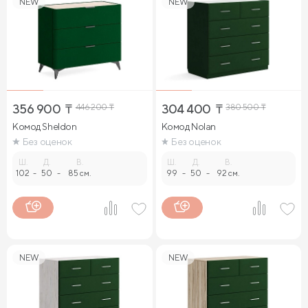
NEW
NEW
356 900
₸
446 200
₸
304 400
₸
380 500
₸
Комод Sheldon
Комод Nolan
Без оценок
Без оценок
Ш.
Д.
В.
Ш.
Д.
В.
102
-
50
-
85 см.
99
-
50
-
92 см.
NEW
NEW