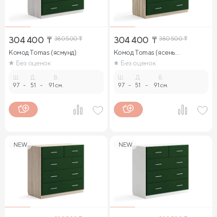
304 400
₸
380 500
₸
304 400
₸
380 500
₸
Комод Tomas (ясмунд)
Комод Tomas (ясень
ориноко)
Без оценок
Без оценок
Ш.
Д.
В.
Ш.
Д.
В.
97
-
51
-
91 см.
97
-
51
-
91 см.
NEW
NEW