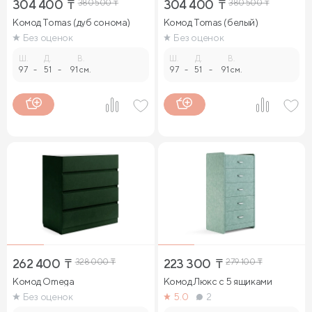
304 400
₸
380 500
₸
304 400
₸
380 500
₸
Комод Tomas (дуб сонома)
Комод Tomas (белый)
Без оценок
Без оценок
Ш.
Д.
В.
Ш.
Д.
В.
97
-
51
-
91 см.
97
-
51
-
91 см.
262 400
₸
328 000
₸
223 300
₸
279 100
₸
Комод Omega
Комод Люкс с 5 ящиками
Без оценок
5.0
2