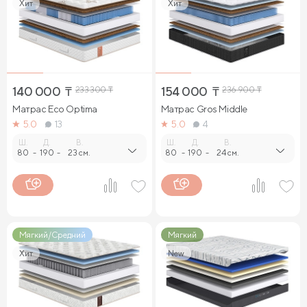
Хит
Хит
140 000
₸
233 300
₸
154 000
₸
236 900
₸
Матрас Eco Optima
Матрас Gros Middle
5.0
13
5.0
4
Ш.
Д.
В.
Ш.
Д.
В.
80
-
190
-
23 см.
80
-
190
-
24 см.
Мягкий/Средний
Мягкий
Хит
New