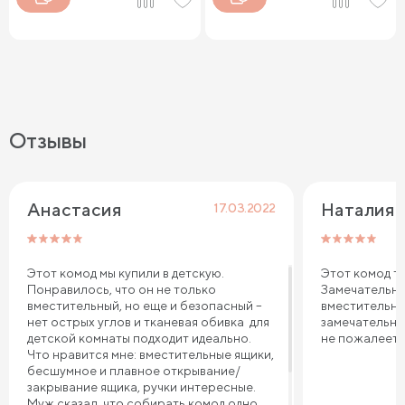
Отзывы
Анастасия
Наталия 
17.03.2022
Этот комод мы купили в детскую.
Этот комод те
Понравилось, что он не только
Замечательна
вместительный, но еще и безопасный –
вместительны
нет острых углов и тканевая обивка для
замечательно
детской комнаты подходит идеально.
не пожалеете
Что нравится мне: вместительные ящики,
бесшумное и плавное открывание/
закрывание ящика, ручки интересные.
Муж сказал, что собирать комод одно