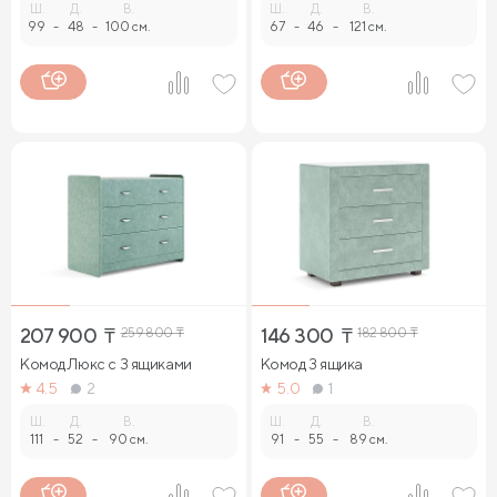
Ш.
Д.
В.
Ш.
Д.
В.
99
-
48
-
100 см.
67
-
46
-
121 см.
207 900
₸
259 800
₸
146 300
₸
182 800
₸
Комод Люкс с 3 ящиками
Комод 3 ящика
4.5
2
5.0
1
Ш.
Д.
В.
Ш.
Д.
В.
111
-
52
-
90 см.
91
-
55
-
89 см.