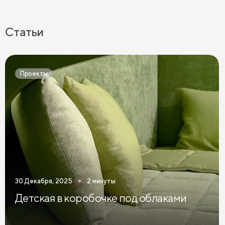
Комоды в спальню в современном стиле
Серые комоды в спальню
Светлые комоды в спальню
Статьи
Темные комоды в спальню
Черные комоды в спальню
Бежевые комоды в спальню
Синие комоды в спальню
Проекты
Зеленые комоды в спальню
Комоды в спальню графит
Розовые комоды в спальню
Голубые комоды в спальню
Комоды Дуб Сонома
Комоды Ясень
Комоды 3 ящика
Комоды 5 ящиков
Широкие комоды
30 Декабря, 2025
2 минуты
Детская в коробочке под облаками