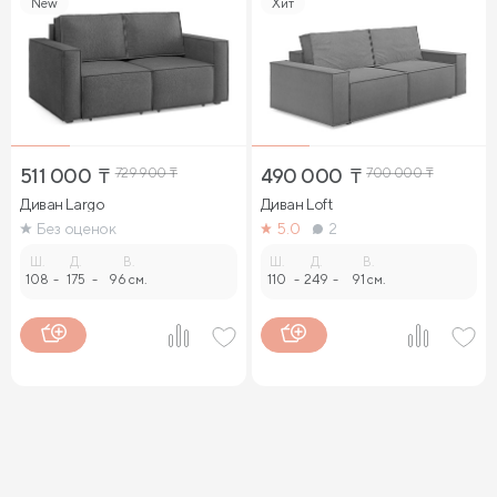
New
Хит
511 000
₸
729 900
₸
490 000
₸
700 000
₸
Диван Largo
Диван Loft
Без оценок
5.0
2
Ш.
Д.
В.
Ш.
Д.
В.
108
-
175
-
96 см.
110
-
249
-
91 см.