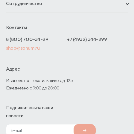
Сотрудничество
Обмен и возврат
Сроки изготовления
Франчайзинг
Как оформить заказ
Блог
Отельерам
Контакты
Адреса магазинов
Отзывы покупателей
Интернет-магазинам
Договор-оферты
8 (800) 700-34-29
+7 (4932) 344-299
Оптовые продажи
shop@sonum.ru
Дизайнерам интерьеров
О производстве
Адрес
Иваново пр. Текстильщиков, д. 125
Ежедневно с 9:00 до 20:00
Подпишитесь на наши
новости