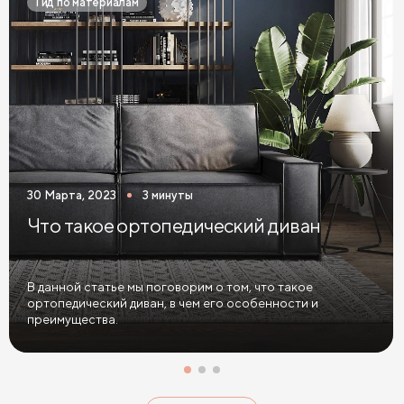
Гид по материалам
Желтые диваны
Красные диваны
Диваны шириной 110 см
Раскладные диваны
Диваны в скандинавском стиле
Диваны в стиле лофт
Белые диваны
Бежевые диваны
Зеленые диваны
Голубые диваны
Выдвижные диваны
30 Марта, 2023
3 минуты
Диваны Пантограф
Диваны Аккордеон
Что такое ортопедический диван
Диваны в спальню
Диваны с подушками
Большие диваны
Диваны софа
Диваны из велюра
В данной статье мы поговорим о том, что такое
ортопедический диван, в чем его особенности и
Диваны антикоготь
преимущества.