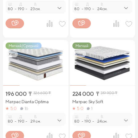
Ш.
Д.
В.
Ш.
Д.
В.
80
-
190
-
23 см.
80
-
190
-
24 см.
Мягкий/Средний
Мягкий
Хит
New
196 000
₸
326 600
₸
224 000
₸
319 900
₸
Матрас Dianta Optima
Матрас Sky Soft
5.0
16
5.0
1
Ш.
Д.
В.
Ш.
Д.
В.
80
-
190
-
29 см.
80
-
190
-
24 см.