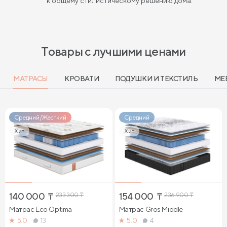
к общему стилистическому решению дома.
Товары с лучшими ценами
МАТРАСЫ
КРОВАТИ
ПОДУШКИ И ТЕКСТИЛЬ
МЕ
Средний/Жесткий
Средний
Хит
Хит
140 000
₸
233 300
₸
154 000
₸
236 900
₸
Матрас Eco Optima
Матрас Gros Middle
5.0
13
5.0
4