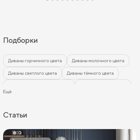
Подборки
Диваны горчичного цвета
Диваны молочного цвета
Диваны светлого цвета
Диваны тёмного цвета
Диваны цвета морской волны
Диваны мятного цвета
Ещё
Диваны-кровати
Ортопедические диваны
Серые диваны
Синие диваны
Коричневые диваны
Статьи
Черные диваны
Диваны графит
Розовые диваны
Фиолетовые диваны
Оранжевые диваны