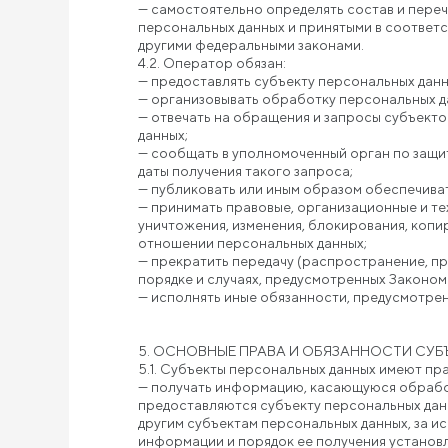
— самостоятельно определять состав и переч
персональных данных и принятыми в соответс
другими федеральными законами.
4.2. Оператор обязан:
— предоставлять субъекту персональных дан
— организовывать обработку персональных д
— отвечать на обращения и запросы субъекто
данных;
— сообщать в уполномоченный орган по защит
даты получения такого запроса;
— публиковать или иным образом обеспечива
— принимать правовые, организационные и те
уничтожения, изменения, блокирования, копи
отношении персональных данных;
— прекратить передачу (распространение, пр
порядке и случаях, предусмотренных Законом
— исполнять иные обязанности, предусмотре
5. ОСНОВНЫЕ ПРАВА И ОБЯЗАННОСТИ СУ
5.1. Субъекты персональных данных имеют пра
— получать информацию, касающуюся обработ
предоставляются субъекту персональных дан
другим субъектам персональных данных, за и
информации и порядок ее получения установ