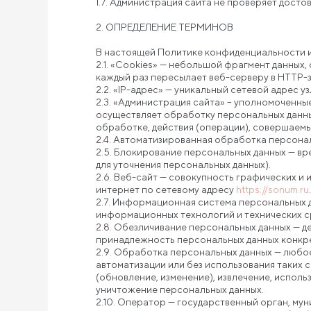
1.7. Администрация сайта не проверяет дост
2. ОПРЕДЕЛЕНИЕ ТЕРМИНОВ
В настоящей Политике конфиденциальности 
2.1. «Cookies» — небольшой фрагмент данных
каждый раз пересылает веб-серверу в HTTP-
2.2. «IP-адрес» — уникальный сетевой адрес у
2.3. «Администрация сайта» – уполномоченны
осуществляет обработку персональных данны
обработке, действия (операции), совершаем
2.4. Автоматизированная обработка персона
2.5. Блокирование персональных данных — в
для уточнения персональных данных).
2.6. Веб-сайт — совокупность графических и
интернет по сетевому адресу
https://sonum.ru
.
2.7. Информационная система персональных 
информационных технологий и технических с
2.8. Обезличивание персональных данных — д
принадлежность персональных данных конкре
2.9. Обработка персональных данных — любое
автоматизации или без использования таких с
(обновление, изменение), извлечение, исполь
уничтожение персональных данных.
2.10. Оператор — государственный орган, му