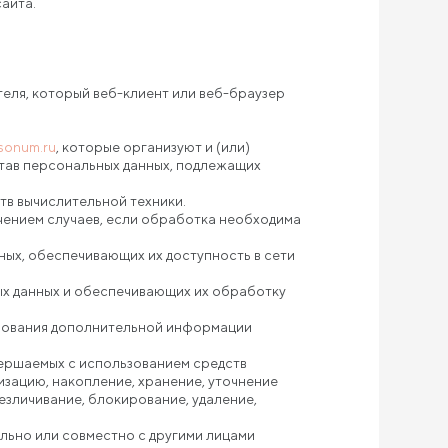
айта.
теля, который веб-клиент или веб-браузер
/sonum.ru
, которые организуют и (или)
став персональных данных, подлежащих
тв вычислительной техники.
чением случаев, если обработка необходима
ных, обеспечивающих их доступность в сети
ых данных и обеспечивающих их обработку
льзования дополнительной информации
вершаемых с использованием средств
изацию, накопление, хранение, уточнение
езличивание, блокирование, удаление,
льно или совместно с другими лицами