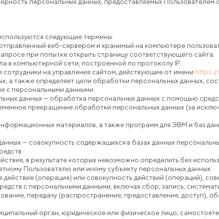
оверность персональных данных, предоставляемых Пользователем с
используются следующие термины:
, отправленный веб-сервером и хранимый на компьютере пользова
запросе при попытке открыть страницу соответствующего сайта.
зла в компьютерной сети, построенной по протоколу IP.
е сотрудники на управления сайтом, действующие от имени
https:/
х, а также определяет цели обработки персональных данных, со
ые с персональными данными.
льных данных — обработка персональных данных с помощью средс
ременное прекращение обработки персональных данных (за исклю
 информационных материалов, а также программ для ЭВМ и баз дан
данных — совокупность содержащихся в базах данных персональн
редств.
ействия, в результате которых невозможно определить без испо
тному Пользователю или иному субъекту персональных данных.
 действие (операция) или совокупность действий (операций), со
редств с персональными данными, включая сбор, запись, системат
зование, передачу (распространение, предоставление, доступ), об
ниципальный орган, юридическое или физическое лицо, самостояте