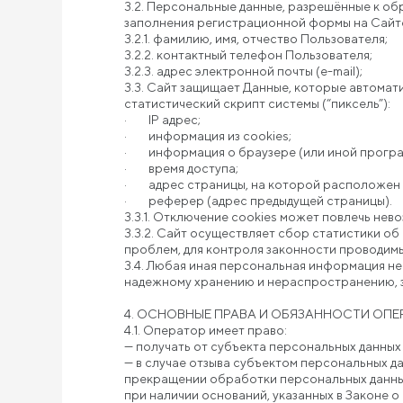
3.2. Персональные данные, разрешённые к о
заполнения регистрационной формы на Сай
3.2.1. фамилию, имя, отчество Пользователя;
3.2.2. контактный телефон Пользователя;
3.2.3. адрес электронной почты (e-mail);
3.3. Сайт защищает Данные, которые автомат
статистический скрипт системы (“пиксель”):
· IP адрес;
· информация из cookies;
· информация о браузере (или иной програм
· время доступа;
· адрес страницы, на которой расположен 
· реферер (адрес предыдущей страницы).
3.3.1. Отключение cookies может повлечь нев
3.3.2. Сайт осуществляет сбор статистики об
проблем, для контроля законности проводим
3.4. Любая иная персональная информация не
надежному хранению и нераспространению, за
4. ОСНОВНЫЕ ПРАВА И ОБЯЗАННОСТИ ОПЕ
4.1. Оператор имеет право:
— получать от субъекта персональных данны
— в случае отзыва субъектом персональных д
прекращении обработки персональных данных
при наличии оснований, указанных в Законе о