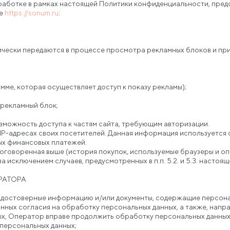
бработке в рамках настоящей Политики конфиденциальности, пре
те
https://sonum.ru
:
ически передаются в процессе просмотра рекламных блоков и пр
ме, которая осуществляет доступ к показу рекламы);
рекламный блок;
озможность доступа к частям сайта, требующим авторизации.
 IP-адресах своих посетителей. Данная информация используется 
ых финансовых платежей.
оговоренная выше (история покупок, используемые браузеры и оп
 исключением случаев, предусмотренных в п.п. 5.2. и 5.3. насто
РАТОРА
х достоверные информацию и/или документы, содержащие персона
анных согласия на обработку персональных данных, а также, нап
, Оператор вправе продолжить обработку персональных данных 
 персональных данных;