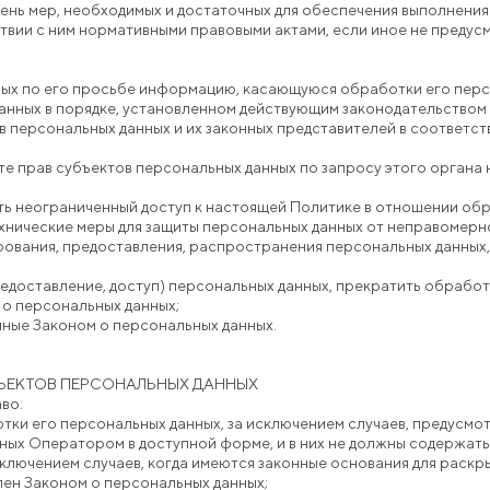
ень мер, необходимых и достаточных для обеспечения выполнени
твии с ним нормативными правовыми актами, если иное не преду
ных по его просьбе информацию, касающуюся обработки его перс
анных в порядке, установленном действующим законодательством
в персональных данных и их законных представителей в соответс
е прав субъектов персональных данных по запросу этого органа 
ть неограниченный доступ к настоящей Политике в отношении об
хнические меры для защиты персональных данных от неправомерно
рования, предоставления, распространения персональных данных,
едоставление, доступ) персональных данных, прекратить обработ
 о персональных данных;
нные Законом о персональных данных.
БЪЕКТОВ ПЕРСОНАЛЬНЫХ ДАННЫХ
во:
ки его персональных данных, за исключением случаев, предусмо
ных Оператором в доступной форме, и в них не должны содержать
сключением случаев, когда имеются законные основания для раскр
лен Законом о персональных данных;