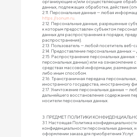
организующие и/или осуществляющие обрабо
данных, подлежащих обработке, действия (о
2.11. Персональные данные — любая информа
https://sonum.ru
.
2.12. Персональные данные, разрешенные суб
к которым предоставлен субъектом персонал
данных для распространения в порядке, пред
распространения).
2.13. Пользователь — любой посетитель веб-
2.14. Предоставление персональных данных —
2.15. Распространение персональных данных 
персональных данных) или на ознакомление с
средствах массовой информации, размещение
либо иным способом.
2.16. Трансграничная передача персональных
иностранного государства, иностранному фи
2.17. Уничтожение персональных данных — лю
дальнейшего восстановления содержания пе
носители персональных данных.
3. ПРЕДМЕТ ПОЛИТИКИ КОНФИДЕНЦИАЛЬН
3.1. Настоящая Политика конфиденциальност
конфиденциальности персональных данных, к
оформлении заказа для приобретения Услуг.