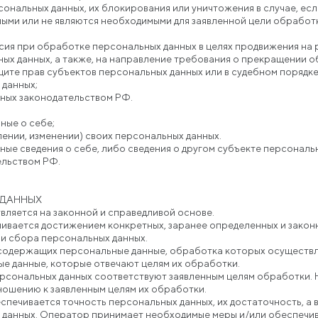
сональных данных, их блокирования или уничтожения в случае, ес
ными или не являются необходимыми для заявленной цели обработ
сия при обработке персональных данных в целях продвижения на р
ных данных, а также, на направление требования о прекращении 
ите прав субъектов персональных данных или в судебном порядк
 данных;
нных законодательством РФ.
ные о себе;
ении, изменении) своих персональных данных.
ые сведения о себе, либо сведения о другом субъекте персональн
ельством РФ.
 ДАННЫХ
вляется на законной и справедливой основе.
ивается достижением конкретных, заранее определенных и закон
ми сбора персональных данных.
, содержащих персональные данные, обработка которых осуществл
е данные, которые отвечают целям их обработки.
рсональных данных соответствуют заявленным целям обработки. 
ошению к заявленным целям их обработки.
спечивается точность персональных данных, их достаточность, а в
данных. Оператор принимает необходимые меры и/или обеспечива