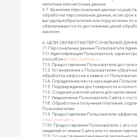
неполных или неточных данных.
6.7. Хранение персональных данных осуществ
обработки персональных данных, если срок 
выгодоприобретателем или поручителем по 
обезличиваются по достижении целей обрабо
законом.
6. ЦЕЛИ ОБРАБОТКИ ПЕРСОНАЛЬНЫХ ДАНН
7.1. Персональные данные Пользователя Адми
7.1.1. Идентификации Пользователя, зарегист
способом с
https://sonum.ru
.
7.1.2. Предоставления Пользователю доступа
7.1.3. Установления с Пользователем обратно
обработка запросов и заявок от Пользовател
7.1.4. Определения места нахождения Пользо
7.1.5. Подтверждения достоверности и полно
7.1.6. Создания учетной записи для заключени
7.1.7. Уведомления Пользователя Сайта о сост
7.1.8. Обработки и получения платежей, подт
Пользователем.
7.1.9. Предоставления Пользователю эффекти
https://sonum.ru
.
7.1.10. Предоставления Пользователю с его 
сведений от имени Сайта или от имени партн
7.1.11. Осуществления рекламной деятельности