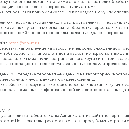
тку персональных данных, а также определяющие цели обработки
перации), совершаемые с персональными данными.
ция, относящаяся прямо или косвенно к определенному или опред
ъектом персональных данных для распространения, — персональны
ьных данных путем дачи согласия на обработку персональных да
усмотренном Законом о персональных данных (далее — персональ
сайта
https://sonum.ru
.
 действия, направленные на раскрытие персональных данных опред
— любые действия, направленные на раскрытие персональных данн
 персональными данными неограниченного круга лиц, в том числе
 в информационно-телекоммуникационных сетях или предоставле
 данных — передача персональных данных на территорию иностран
зическому или иностранному юридическому лицу.
бые действия, в результате которых персональные данные уничто
рсональных данных в информационной системе персональных дан
ОСТИ
и устанавливает обязательства Администрации сайта по неразгл
оторые Пользователь предоставляет по запросу Администрации са