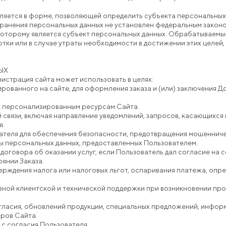
ляется в форме, позволяющей определить субъекта персональных 
хранения персональных данных не установлен федеральным законо
которому является субъект персональных данных. Обрабатываем
тки или в случае утраты необходимости в достижении этих целей
ЫХ
нистрация сайта может использовать в целях:
рированного на сайте, для оформления заказа и (или) заключения 
 к персонализированным ресурсам Сайта.
й связи, включая направление уведомлений, запросов, касающихся 
я.
вателя для обеспечения безопасности, предотвращения мошенниче
ты персональных данных, предоставленных Пользователем.
я договора об оказании услуг, если Пользователь дал согласие на 
оянии Заказа.
верждения налога или налоговых льгот, оспаривания платежа, опр
вной клиентской и технической поддержки при возникновении пр
согласия, обновлений продукции, специальных предложений, инфор
еров Сайта.
 с согласия Пользователя.