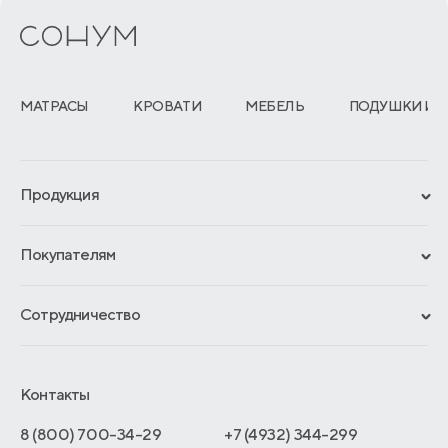
МАТРАСЫ
КРОВАТИ
МЕБЕЛЬ
ПОДУШКИ И 
Продукция
Сертификаты
Покупателям
Гарантии
Рассрочка и кредит
Материалы и технологии
Сотрудничество
Обмен и возврат
Сроки изготовления
Франчайзинг
Как оформить заказ
Блог
Отельерам
Контакты
Адреса магазинов
Отзывы покупателей
Интернет-магазинам
Договор-оферты
8 (800) 700-34-29
+7 (4932) 344-299