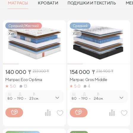
МАТРАСЫ
КРОВАТИ
ПОДУШКИ И ТЕКСТИЛЬ
МЕ
Средний/Жесткий
Средний
Хит
Хит
140 000
₸
233 300
₸
154 000
₸
236 900
₸
Матрас Eco Optima
Матрас Gros Middle
5.0
13
5.0
4
Ш.
Д.
В.
Ш.
Д.
В.
80
-
190
-
23 см.
80
-
190
-
24 см.