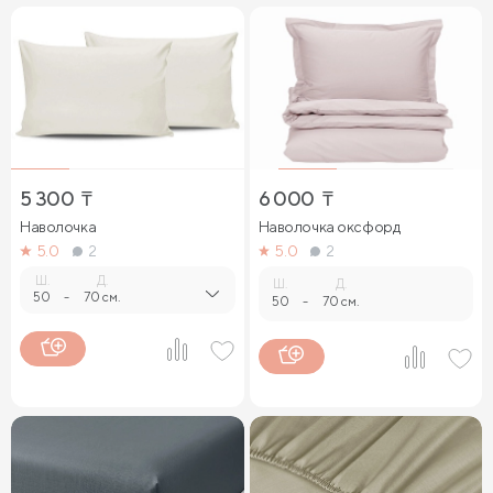
5 300
₸
6 000
₸
Наволочка
Наволочка оксфорд
5.0
2
5.0
2
Ш.
Д.
Ш.
Д.
50
-
70 см.
50
-
70 см.