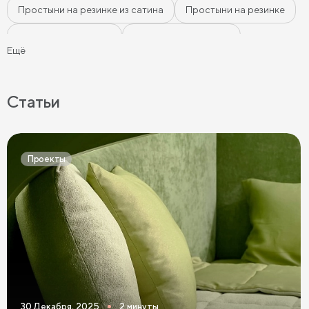
Простыни на резинке из сатина
Простыни на резинке
Простыни из сатина
Наволочки из сатина
Ещё
Розовое постельное бельё
Бежевое постельное бельё
Белое постельное бельё
Статьи
Серое постельное бельё
Постельное бельё графит
Простыни на высокие матрасы
Проекты
30 Декабря, 2025
2 минуты