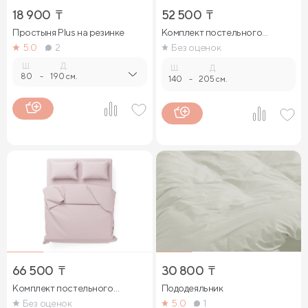
18 900
₸
52 500
₸
Простыня Plus на резинке
Комплект постельного
белья
5.0
2
Без оценок
Ш.
Д.
Ш.
Д.
80
-
190 см.
140
-
205 см.
66 500
₸
30 800
₸
Комплект постельного
Пододеяльник
белья
Без оценок
5.0
1