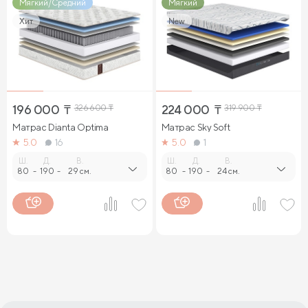
Мягкий/Средний
Мягкий
Хит
New
196 000
₸
326 600
₸
224 000
₸
319 900
₸
Матрас Dianta Optima
Матрас Sky Soft
5.0
16
5.0
1
Ш.
Д.
В.
Ш.
Д.
В.
80
-
190
-
29 см.
80
-
190
-
24 см.