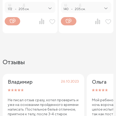
Ш.
Д.
Ш.
Д.
172
-
205 см.
140
-
205 см.
Отзывы
Владимир 
Ольга
26.10.2023
Не писал отзыв сразу, хотел проверить и
Мой ребенок 
уже на основании пройденного времени
ночь ворочае
написать. Постельное бельё отличное,
целое испыта
приятное к телу, после 3-4 стирок
так как пост