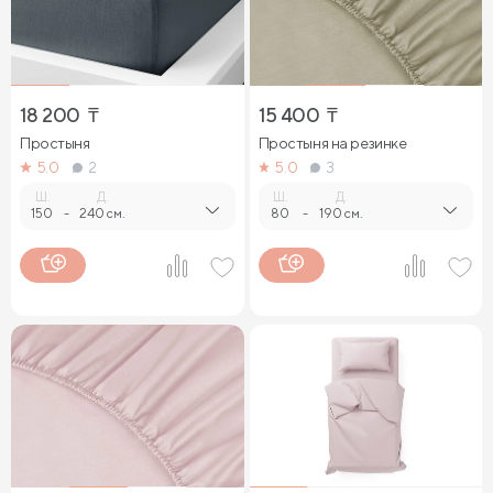
18 200
₸
15 400
₸
Простыня
Простыня на резинке
5.0
2
5.0
3
Ш.
Д.
Ш.
Д.
150
-
240 см.
80
-
190 см.