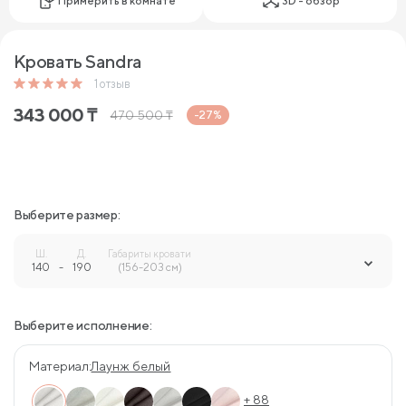
Примерить в комнате
3D - обзор
Кровать Sandra
1
отзыв
343 000
₸
470 500
₸
-27%
Выберите размер:
Ш.
Д.
Габариты кровати
140
-
190
-
(156-203 см)
Выберите исполнение:
Материал:
Лаунж белый
+ 88