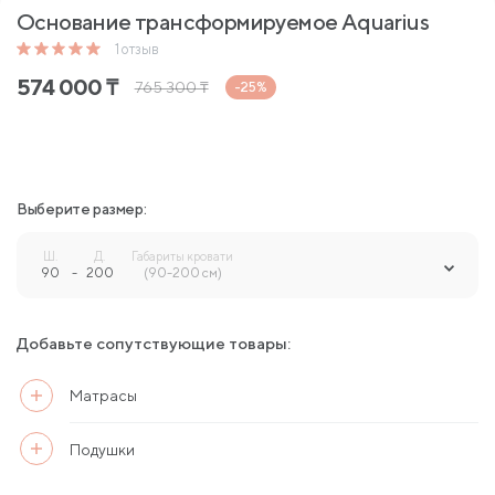
Основание трансформируемое Aquarius
1
отзыв
574 000
₸
765 300
₸
-25%
Выберите размер:
Ш.
Д.
Габариты кровати
90
-
200
-
(90-200 см)
Добавьте сопутствующие товары:
Матрасы
Подушки