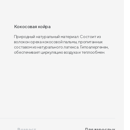
Кокосовая койра
Природный натуральный материал. Состоит из
волокон ореха кокосовой пальмы, пропитанных
составом из натурального латекса. Гипоалергенен,
обеспечивает циркуляцию воздуха и теплообмен.
Возраст
Для взрослых