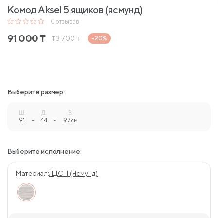
Комод Aksel 5 ящиков (ясмунд)
0
отзывов
91 000
₸
113 700
₸
-20%
Выберите размер:
Ш.
Д.
В.
91
-
44
-
97 см
Выберите исполнение:
Материал:
ЛДСП (Ясмунд)