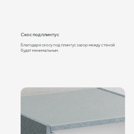
Скос под плинтус
Благодаря скосу под плинтус зазор между стеной
будет минимальным.