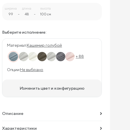
ширина
длина
высота
99
-
48
-
100 см
Выберите исполнение:
Материал:
Кашемир голубой
+ 88
Опции:
Не выбрано
Изменить цвет и конфигурацию
Описание
Характеристики