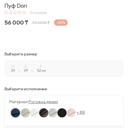
Пуф Dori
0
отзывов
56 000
₸
70 000
₸
-20%
Выберите размер:
Ш.
Д.
В.
39
-
39
-
52 см
Выберите исполнение:
Материал:
Рогожка деним
+ 88