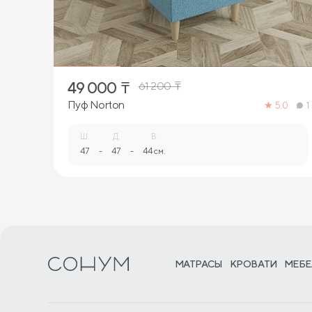
49 000
₸
61 200
₸
Пуф Norton
5.0
1
Ш.
Д.
В.
47
-
47
-
44 см.
МАТРАСЫ
КРОВАТИ
МЕБЕ