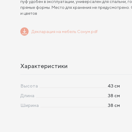
пуф удобен в эксплуатации, универсален для спальни, 
прямые формы. Место для хранения не предусмотрено. 
и цветов
Декларация на мебель Сонум.pdf
Характеристики
Высота
43
см
Длина
38
см
Ширина
38
см