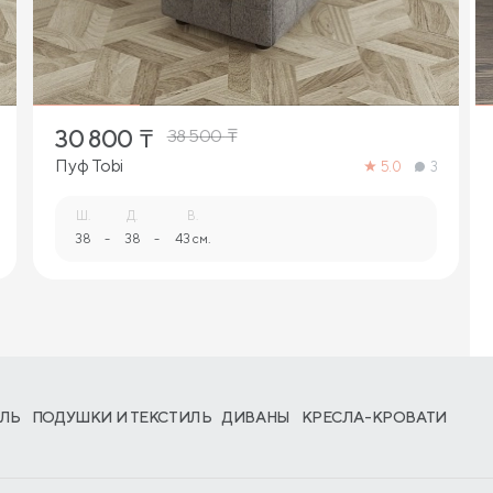
30 800
₸
38 500
₸
Пуф Tobi
5.0
3
Ш.
Д.
В.
38
-
38
-
43 см.
ЛЬ
ПОДУШКИ И ТЕКСТИЛЬ
ДИВАНЫ
КРЕСЛА-КРОВАТИ