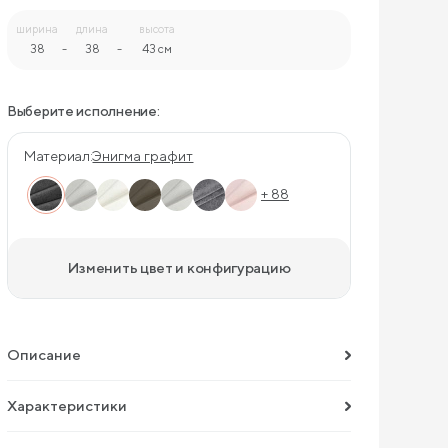
ширина
длина
высота
38
-
38
-
43 см
Выберите исполнение:
Материал:
Энигма графит
+ 88
Изменить цвет и конфигурацию
Описание
Характеристики