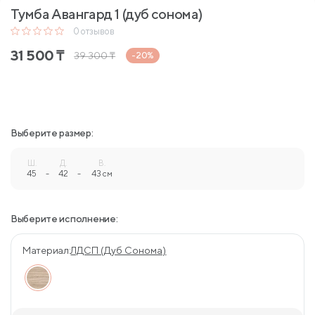
Тумба Авангард 1 (дуб сонома)
0
отзывов
31 500
₸
39 300
₸
-20%
Выберите размер:
Ш.
Д.
В.
45
-
42
-
43 см
Выберите исполнение:
Материал:
ЛДСП (Дуб Сонома)