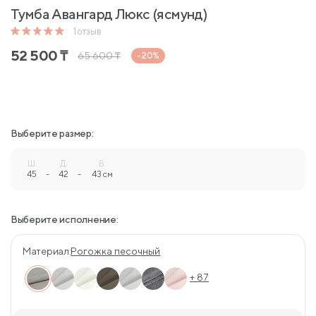
Тумба Авангард Люкс (ясмунд)
1
отзыв
52 500
₸
65 600
₸
-20%
Выберите размер:
Ш.
Д.
В.
45
-
42
-
43 см
Выберите исполнение:
Материал:
Рогожка песочный
+ 87