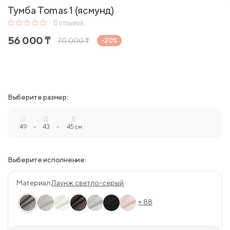
Тумба Tomas 1 (ясмунд)
0
отзывов
56 000
₸
70 000
₸
-20%
Выберите размер:
Ш.
Д.
В.
49
-
43
-
45 см
Выберите исполнение:
Материал:
Лаунж светло-серый
+ 88