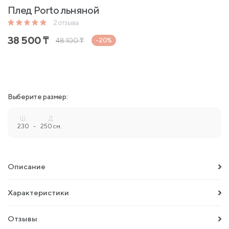
Плед Porto льняной
2
отзыва
38 500
₸
48 100
₸
-20%
Выберите размер:
Ш.
Д.
230
-
250 см.
Описание
Характеристики
Отзывы