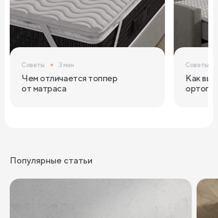
Советы
3 мин
Советы
Чем отличается топпер
Как выб
от матраса
ортопед
Популярные статьи