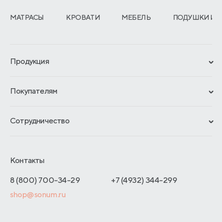
МАТРАСЫ
КРОВАТИ
МЕБЕЛЬ
ПОДУШКИ И 
Продукция
Сертификаты
Покупателям
Гарантии
Рассрочка и кредит
Материалы и технологии
Сотрудничество
Обмен и возврат
Сроки изготовления
Франчайзинг
Как оформить заказ
Блог
Отельерам
Контакты
Адреса магазинов
Отзывы покупателей
Интернет-магазинам
Договор-оферты
8 (800) 700-34-29
+7 (4932) 344-299
Оптовые продажи
shop@sonum.ru
Дизайнерам интерьеров