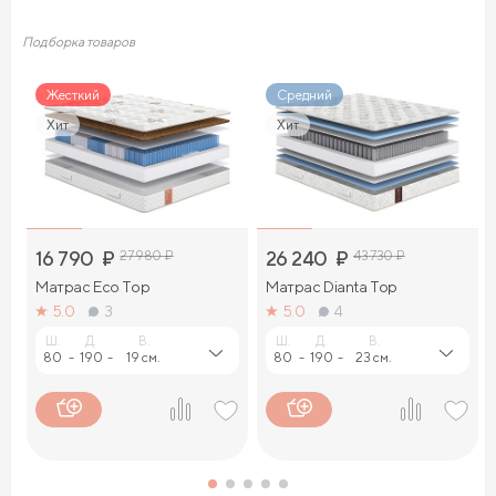
Подборка товаров
Жесткий
Средний
Хит
Хит
16 790
₽
27 980
₽
26 240
₽
43 730
₽
Матрас Eco Top
Матрас Dianta Top
5.0
3
5.0
4
Ш.
Д.
В.
Ш.
Д.
В.
80
-
190
-
19 см.
80
-
190
-
23 см.