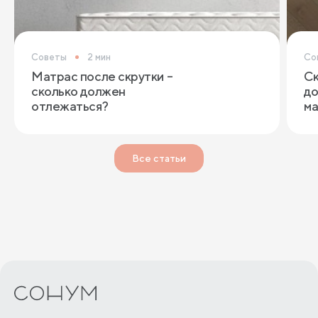
Советы
2 мин
Со
Матрас после скрутки –
Ск
сколько должен
до
отлежаться?
ма
Все статьи