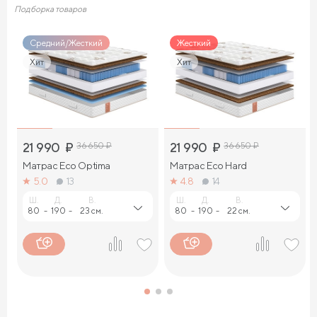
Подборка товаров
Средний/Жесткий
Жесткий
Хит
Хит
21 990
₽
36 650
₽
21 990
₽
36 650
₽
Матрас Eco Optima
Матрас Eco Hard
5.0
13
4.8
14
Ш.
Д.
В.
Ш.
Д.
В.
80
-
190
-
23 см.
80
-
190
-
22 см.