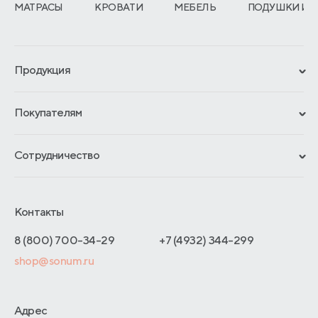
МАТРАСЫ
КРОВАТИ
МЕБЕЛЬ
ПОДУШКИ И 
Продукция
Сертификаты
Покупателям
Гарантии
Рассрочка и кредит
Материалы и технологии
Сотрудничество
Обмен и возврат
Сроки изготовления
Франчайзинг
Как оформить заказ
Блог
Отельерам
Контакты
Адреса магазинов
Отзывы покупателей
Интернет-магазинам
Договор-оферты
8 (800) 700-34-29
+7 (4932) 344-299
Оптовые продажи
shop@sonum.ru
Дизайнерам интерьеров
О производстве
Адрес