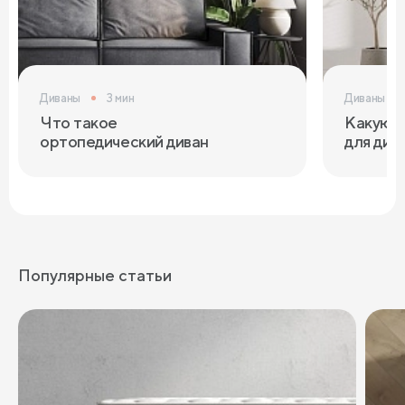
Диваны
3 мин
Диваны
Что такое
Какую т
ортопедический диван
для див
Популярные статьи