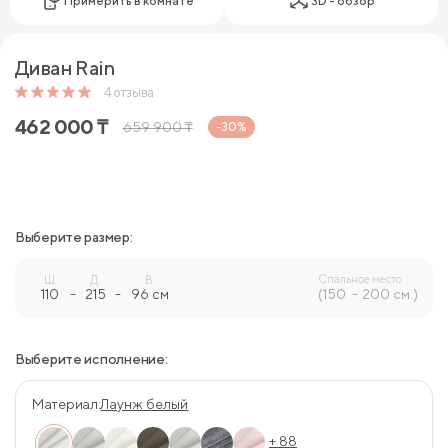
Примерить в комнате
3D - обзор
Диван Rain
4
отзыва
462 000
₸
659 900
₸
-30%
Выберите размер:
Спальное место
Ш.
Д.
В.
110
-
215
-
96 см
(150
200 см.)
Выберите исполнение:
Материал:
Лаунж белый
+ 88