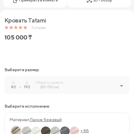
Примерить в комнате
3D - обзор
Кровать Tatami
3
отзыва
105 000
₸
Выберите размер:
Ш.
Д.
Габариты кровати
80
-
190
-
(82-192 см)
Выберите исполнение:
Материал:
Лаунж бежевый
+ 88