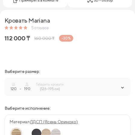
Примерить в комнате
3D - обзор
Кровать Mariana
5
отзывов
112 000
₸
160 000
₸
-30%
Выберите размер:
Ш.
Д.
Габариты кровати
120
-
190
-
(126-195 см)
Выберите исполнение:
Материал:
ЛДСП (Ясень Ориноко)