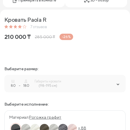
Примерить в комнате
3D - обзор
Кровать Paola R
7
отзывов
210 000
₸
285 000
₸
-26%
Выберите размер:
Ш.
Д.
Габариты кровати
80
-
180
-
(98-195 см)
Выберите исполнение:
Материал:
Рогожка графит
+ 88