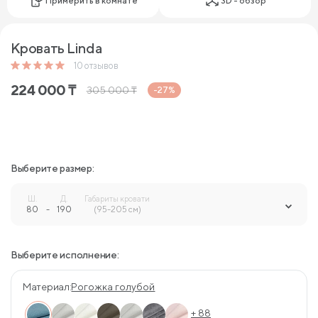
Примерить в комнате
3D - обзор
Кровать Linda
10
отзывов
224 000
₸
305 000
₸
-27%
Выберите размер:
Ш.
Д.
Габариты кровати
80
-
190
-
(95-205 см)
Выберите исполнение:
Материал:
Рогожка голубой
+ 88