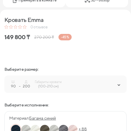
Примерить в комнате
3D - обзор
Кровать Emma
0
отзывов
149 800
₸
270 200
₸
-45%
Выберите размер:
Ш.
Д.
Габариты кровати
90
-
200
-
(100-210 см)
Выберите исполнение:
Материал:
Багама синий
+ 88