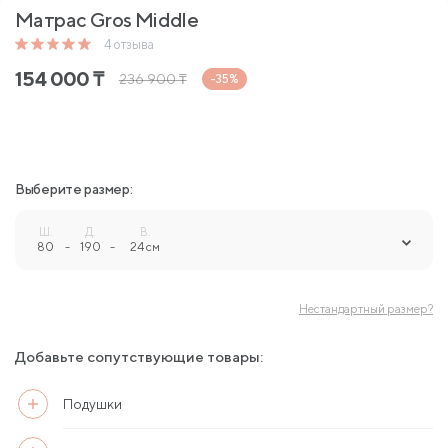
Матрас Gros Middle
4
отзыва
154 000
₸
236 900
₸
-35%
Выберите размер:
Ш.
Д.
В.
80
-
190
-
24 см
Нестандартный размер?
Добавьте сопутствующие товары:
Подушки