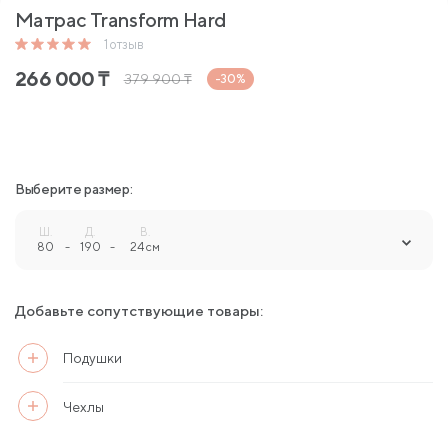
Матрас Transform Hard
1
отзыв
266 000
₸
379 900
₸
-30%
Выберите размер:
Ш.
Д.
В.
80
-
190
-
24 см
Добавьте сопутствующие товары:
Подушки
Чехлы