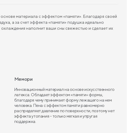
основе материала с эффектом «памяти». Благодаря своей
духа, а за счет эффекта «памяти» подушка идеально
я охлаждения наполнит ваши сны свежестью и сделает их
Мемори
Инновационный материал на основе искусственного
латекса. Обладает эффектом «памяти» формы,
благодаря чему принимает форму лежащего на нем
человека. Пена с эффектом памяти равномерно
распределяет давление по поверхности, поэтому нет
эффекта утопания – только мягкая и упругая
поддержка.