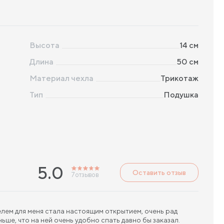
Высота
14
см
Длина
50
см
Материал чехла
Трикотаж
Тип
Подушка
5.0
Оставить отзыв
7
отзывов
ем для меня стала настоящим открытием, очень рад
ше, что на ней очень удобно спать давно бы заказал.