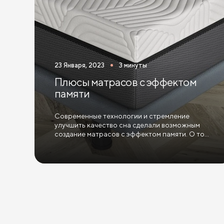
23 Января, 2023
3 минуты
Плюсы матрасов с эффектом
памяти
Современные технологии и стремление
улучшить качество сна сделали возможным
создание матрасов с эффектом памяти. О том,
как они работают, и какие имеют
преимущества, расскажем в данной статье.