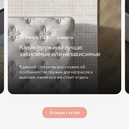
20 Января, 2023
4 минуты
Какие пружины лучше:
зависимые или независимые
В данной статье мы расскажем об
особенностях пружин для матрасов и
выясним, каким все же стоит отдать
предпочтение: зависимым или независимым.
Больше статей