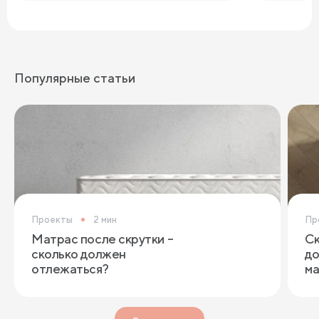
Популярные статьи
Проекты
2 мин
Пр
Матрас после скрутки –
Ск
сколько должен
до
отлежаться?
ма