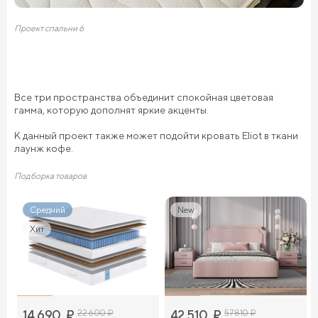
Проект спальни 6
Все три пространства объединит спокойная цветовая
гамма, которую дополнят яркие акценты.
К данный проект также может подойти кровать Eliot в ткани
лаунж кофе.
Подборка товаров
Средний
New
Хит
14 690
₽
22 600
₽
42 510
₽
57 810
₽