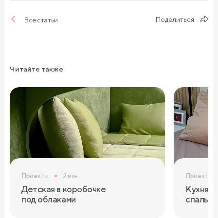
Поделиться
Все статьи
Читайте также
Проекты
2 мин
Проекты
Детская в коробочке
Кухня с
под облаками
спальня