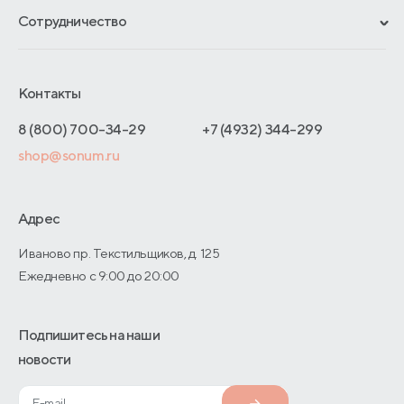
Рассрочка и кредит
Материалы и технологии
Сотрудничество
Обмен и возврат
Сроки изготовления
Франчайзинг
Как оформить заказ
Блог
Отельерам
Контакты
Адреса магазинов
Отзывы покупателей
Интернет-магазинам
Договор-оферты
8 (800) 700-34-29
+7 (4932) 344-299
Оптовые продажи
shop@sonum.ru
Дизайнерам интерьеров
О производстве
Адрес
Иваново пр. Текстильщиков, д. 125
Ежедневно с 9:00 до 20:00
Подпишитесь на наши
новости