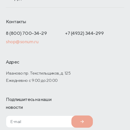
Обмен и возврат
Сроки изготовления
Франчайзинг
Как оформить заказ
Блог
Отельерам
Контакты
Адреса магазинов
Отзывы покупателей
Интернет-магазинам
Договор-оферты
8 (800) 700-34-29
+7 (4932) 344-299
Оптовые продажи
shop@sonum.ru
Дизайнерам интерьеров
О производстве
Адрес
Иваново пр. Текстильщиков, д. 125
Ежедневно с 9:00 до 20:00
Подпишитесь на наши
новости