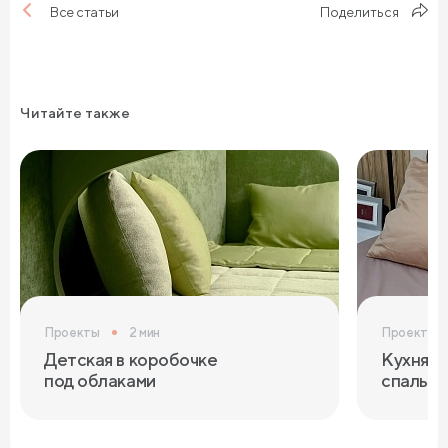
Поделиться
Все статьи
Читайте также
Проекты
2 мин
Проекты
Детская в коробочке
Кухня с
под облаками
спальня