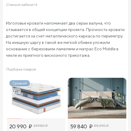
Спальня-кабинет 6
Изголовье кровати напоминает два серых валуна, что
отзывается в общей концепции проекта. Прочность кровати
достигается за счет металлического каркаса по периметру.
На изящную царгу в такой же мягкой обивке уложили
основание с березовыми ламелями и матрас Eco Middle в
чехле из приятного вискозного трикотажа.
Подборка товаров
Средний
Хит
20 990
₽
34 980
₽
59 840
₽
88 390
₽