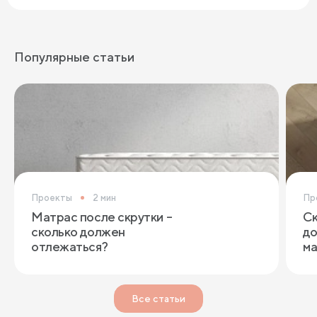
Популярные статьи
Проекты
2 мин
Пр
Матрас после скрутки –
Ск
сколько должен
до
отлежаться?
ма
Все статьи