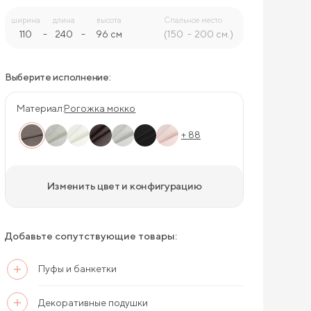
Спальное место
ширина
длина
высота
(150
200 см.)
110
-
240
-
96 см
Выберите исполнение:
Материал:
Рогожка мокко
+ 88
Изменить цвет и конфигурацию
Добавьте сопутствующие товары:
Пуфы и банкетки
Декоративные подушки