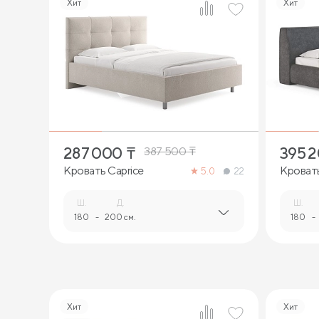
Хит
Хит
7
287 000
₸
395 
387 500
₸
Кровать Caprice
Кровать
5.0
22
Ш.
Д.
Ш.
180
-
200 см.
180
-
Хит
Хит