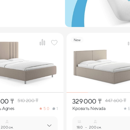
New
4
4
000
₸
329 000
₸
510 200
₸
447 600
₸
ь Agnes
Кровать Nevada
5.0
1
Б
Д.
Ш.
Д.
200 см.
180
-
200 см.