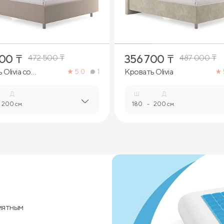
500
₸
356 700
₸
472 500
₸
487 000
₸
Olivia со
Кровать Olivia
5.0
1
ми
Д.
Ш.
Д.
200 см.
180
-
200 см.
иятным