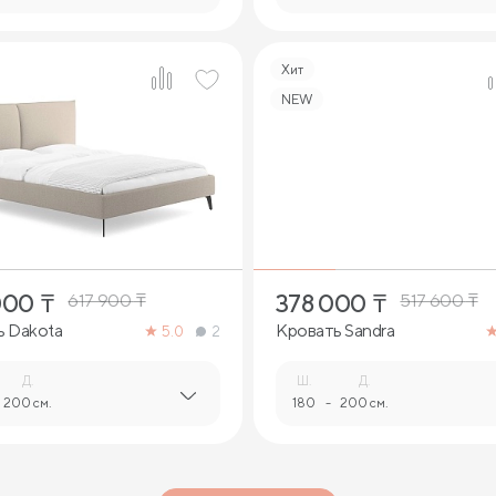
Хит
NEW
4
4
000
₸
378 000
₸
617 900
₸
517 600
₸
ь Dakota
Кровать Sandra
5.0
2
Д.
Ш.
Д.
200 см.
180
-
200 см.