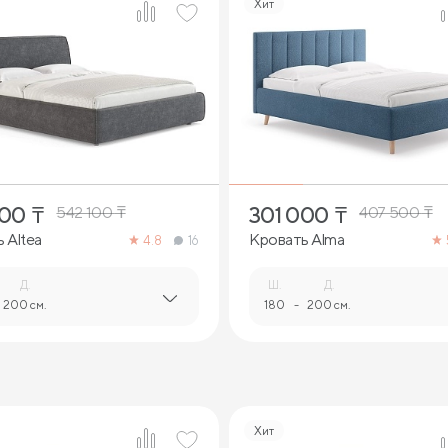
Хит
2
2
200
₸
301 000
₸
542 100
₸
407 500
₸
 Altea
Кровать Alma
4.8
16
Д.
Ш.
Д.
200 см.
180
-
200 см.
Хит