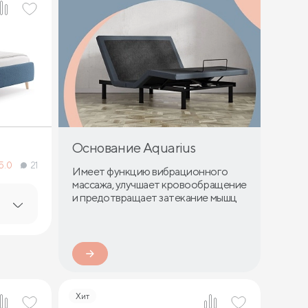
Основание Aquarius
5.0
21
Имеет функцию вибрационного
массажа, улучшает кровообращение
и предотвращает затекание мышц
Хит