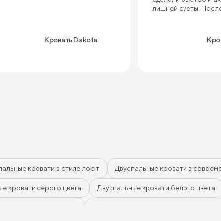
лишней суеты. Посл
кровать стоит как вл
шатается и не скрип
приятная на ощупь, 
Кровать Dakota
Кров
качественно, не со
«дешёвки». Очень п
подъемный механизм
сомневались, нужен 
постоянно пользуем
реально много места
часть постельного б
сезонные вещи. Спат
комфортная, встават
Единственное — если
изголовье довольно
поэтому для малень
может показаться н
массивным. В осталь
пальные кровати в стиле лофт
Двуспальные кровати в соврем
кровать своих денег
Если ищете что-то 
уютное — хороший в
ые кровати серого цвета
Двуспальные кровати белого цвета
кровати желтого цвета
Двуспальные кровати зеленого цвета