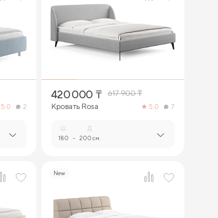
3
420 000
₸
617 900
₸
Кровать Rosa
5.0
2
5.0
7
Ш.
Д.
180
-
200 см.
New
4