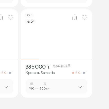
Хит
NEW
4
385 000
₸
564 100
₸
Кровать Samanta
5.0
1
5.0
1
Ш.
Д.
180
-
200 см.