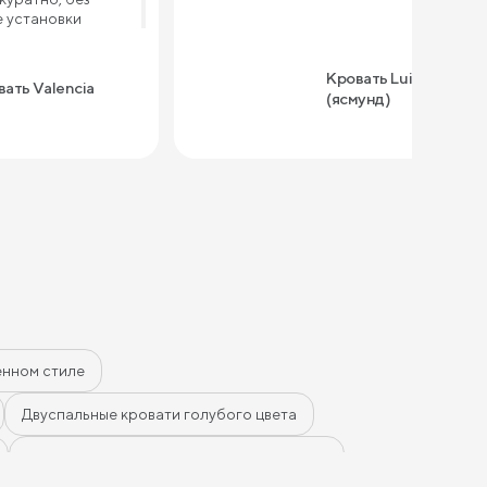
е установки
итая, ничего не
ит. Ткань
выглядит
Кровать Luiza
ать Valencia
здаёт ощущения
(ясмунд)
орадовал
 — сначала
ли он, а теперь
ся. Внутри
, убрали туда
елья и даже
ь удобно, высота
ь легко.
 придираться,
 габаритное,
кой комнаты
емного
ном всё супер,
енном стиле
 точно стоит.
современное и
ариант
Двуспальные кровати голубого цвета
Двуспальные кровати коричневого цвета