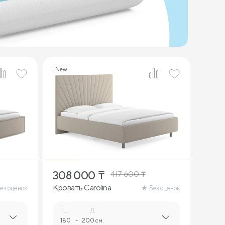
New
4
308 000
₸
417 600
₸
Кровать Carolina
ез оценок
Без оценок
Ш.
Д.
180
-
200 см.