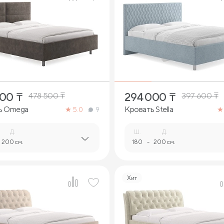
3
3
700
₸
294 000
₸
478 500
₸
397 600
₸
ь Omega
Кровать Stella
5.0
9
Д.
Ш.
Д.
200 см.
180
-
200 см.
Хит
4
3