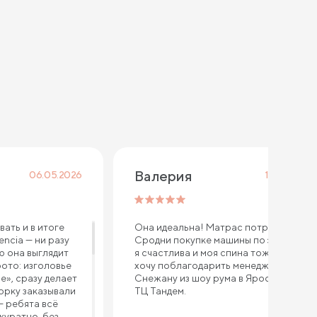
Валерия
06.05.2026
16.03.2026
ать и в итоге
Она идеальна! Матрас потрясающий!
encia — ни разу
Сродни покупке машины по эмоциям)
ю она выглядит
я счастлива и моя спина тоже! Очень
фото: изголовье
хочу поблагодарить менеджера
е», сразу делает
Снежану из шоу рума в Ярославле,
орку заказывали
ТЦ Тандем.
— ребята всё
куратно, без