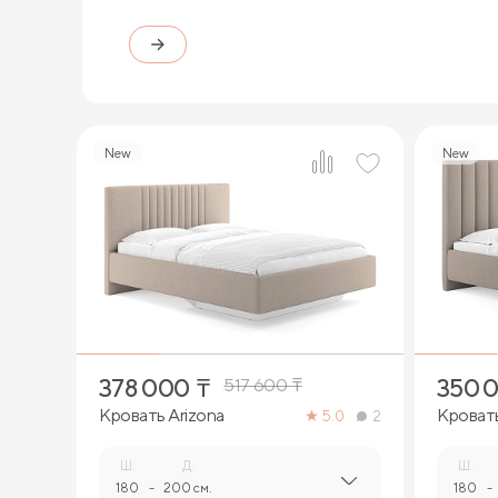
New
New
4
378 000
₸
350 
517 600
₸
Кровать Arizona
Кроват
5.0
2
Ш.
Д.
Ш.
180
-
200 см.
180
-