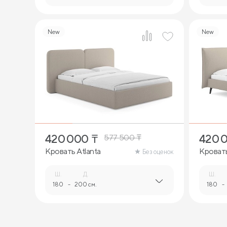
New
New
4
420 000
₸
420 
577 500
₸
Кровать Atlanta
Кроват
Без оценок
Ш.
Д.
Ш.
180
-
200 см.
180
-