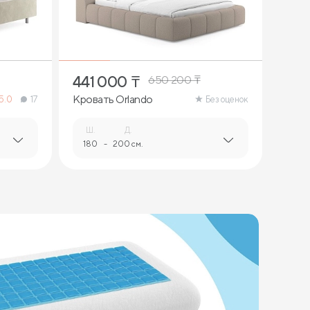
441 000
₸
650 200
₸
Кровать Orlando
5.0
17
Без оценок
Ш.
Д.
180
-
200 см.