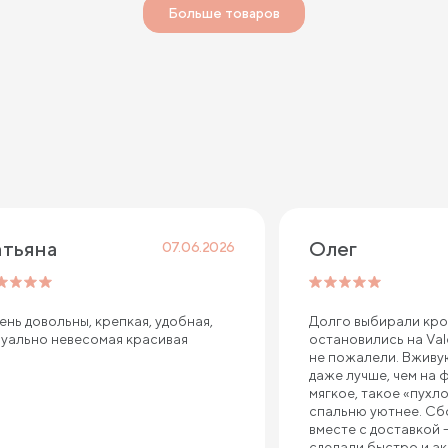
Больше товаров
атьяна
Олег
07.06.2026
ень довольны, крепкая, удобная,
Долго выбирали кров
зуально невесомая красивая
остановились на Val
не пожалели. Вживу
даже лучше, чем на 
мягкое, такое «пухло
спальню уютнее. Сб
вместе с доставкой 
сделали быстро и ак