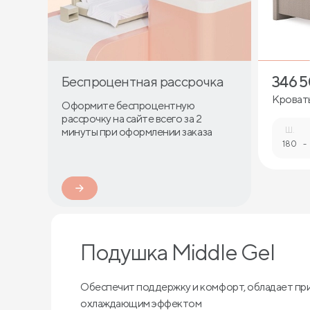
346 
Беспроцентная рассрочка
Кровать 
Оформите беспроцентную
страза
рассрочку на сайте всего за 2
минуты при оформлении заказа
Ш.
180
-
Подушка Middle Gel
Обеспечит поддержку и комфорт, обладает пр
охлаждающим эффектом