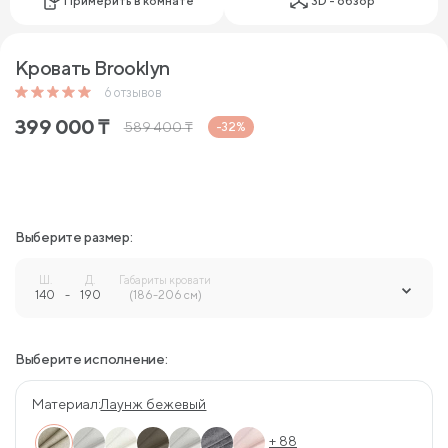
Примерить в комнате
3D - обзор
Кровать Brooklyn
6
отзывов
399 000
₸
589 400
₸
-32%
Выберите размер:
Ш.
Д.
Габариты кровати
140
-
190
-
(186-206 см)
Выберите исполнение:
Материал:
Лаунж бежевый
+ 88