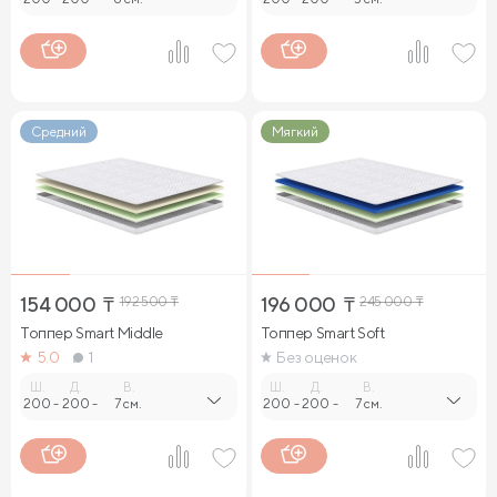
Средний
Мягкий
154 000
₸
192 500
₸
196 000
₸
245 000
₸
Топпер Smart Middle
Топпер Smart Soft
5.0
1
Без оценок
Ш.
Д.
В.
Ш.
Д.
В.
200
-
200
-
7 см.
200
-
200
-
7 см.