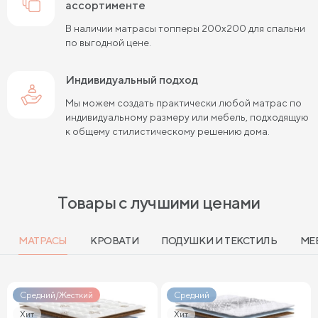
ассортименте
В наличии матрасы топперы 200х200 для спальни
по выгодной цене.
Индивидуальный подход
Мы можем создать практически любой матрас по
индивидуальному размеру или мебель, подходящую
к общему стилистическому решению дома.
Товары с лучшими ценами
МАТРАСЫ
КРОВАТИ
ПОДУШКИ И ТЕКСТИЛЬ
МЕ
Средний/Жесткий
Средний
Хит
Хит