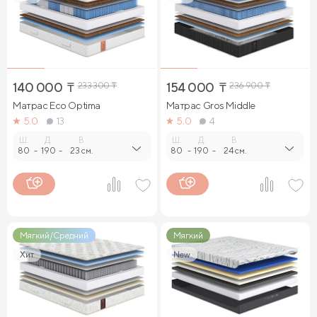
140 000
₸
233 300
₸
154 000
₸
236 900
₸
Матрас Eco Optima
Матрас Gros Middle
5.0
13
5.0
4
Ш.
Д.
В.
Ш.
Д.
В.
80
-
190
-
23 см.
80
-
190
-
24 см.
Мягкий/Средний
Мягкий
Хит
New