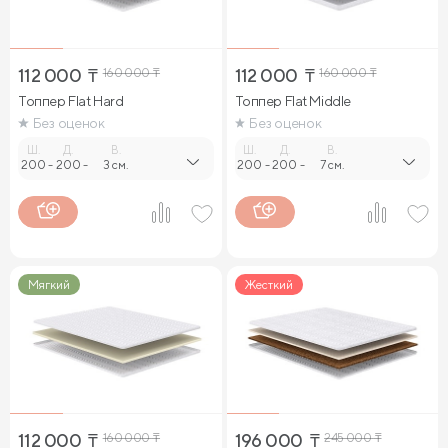
112 000
₸
160 000
₸
112 000
₸
160 000
₸
Топпер Flat Hard
Топпер Flat Middle
Без оценок
Без оценок
Ш.
Д.
В.
Ш.
Д.
В.
200
-
200
-
3 см.
200
-
200
-
7 см.
Мягкий
Жесткий
112 000
₸
160 000
₸
196 000
₸
245 000
₸