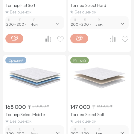
Топпер Flat Soft
Топпер Select Hard
Без оценок
Без оценок
Ш.
Д.
В.
Ш.
Д.
В.
200
-
200
-
4 см.
200
-
200
-
5 см.
Средний
Мягкий
168 000
₸
210 000
₸
147 000
₸
183 700
₸
Топпер Select Middle
Топпер Select Soft
Без оценок
Без оценок
Ш.
Д.
В.
Ш.
Д.
В.
200
-
200
-
6 см.
200
-
200
-
3 см.