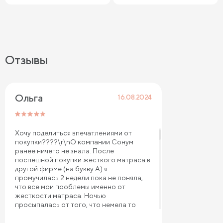
Отзывы
Ольга 
16.08.2024
Хочу поделиться впечатлениями от
покупки????\r\nО компании Сонум
ранее ничего не знала. После
поспешной покупки жесткого матраса в
другой фирме (на букву А) я
промучилась 2 недели пока не поняла,
что все мои проблемы именно от
жесткости матраса. Ночью
просыпалась от того, что немела то
одна рука, то другая, а утром вставала с
деревянной спиной, как будто не спала,