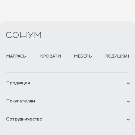
МАТРАСЫ
КРОВАТИ
МЕБЕЛЬ
ПОДУШКИ И 
Продукция
Сертификаты
Покупателям
Гарантии
Рассрочка и кредит
Материалы и технологии
Сотрудничество
Обмен и возврат
Сроки изготовления
Франчайзинг
Как оформить заказ