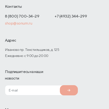
Блог
Отельерам
Контакты
Адреса магазинов
Отзывы покупателей
Интернет-магазинам
Договор-оферты
8 (800) 700-34-29
+7 (4932) 344-299
Оптовые продажи
shop@sonum.ru
Дизайнерам интерьеров
О производстве
Адрес
Иваново пр. Текстильщиков, д. 125
Ежедневно с 9:00 до 20:00
Подпишитесь на наши
новости