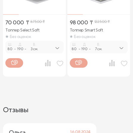
70 000
₸
87 500
₸
98 000
₸
122 500
₸
Топпер Select Soft
Топпер Smart Soft
Без оценок
Без оценок
Ш.
Д.
В.
Ш.
Д.
В.
80
-
190
-
3 см.
80
-
190
-
7 см.
Отзывы
Ольга 
16.08.2024