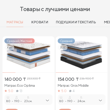
Товары с лучшими ценами
МАТРАСЫ
КРОВАТИ
ПОДУШКИ И ТЕКСТИЛЬ
МЕ
Средний/Жесткий
Средний
Хит
Хит
140 000
₸
233 300
₸
154 000
₸
236 900
₸
Матрас Eco Optima
Матрас Gros Middle
5.0
13
5.0
4
Ш.
Д.
В.
Ш.
Д.
В.
80
-
190
-
23 см.
80
-
190
-
24 см.