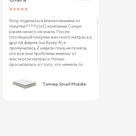
Хочу поделиться впечатлениями от
покупки????\r\nО компании Сонум
ранее ничего не знала. После
поспешной покупки жесткого матраса в
другой фирме (на букву А) я
промучилась 2 недели пока не поняла,
что все мои проблемы именно от
жесткости матраса. Ночью
просыпалась от того, что немела то
одна рука, то другая, а утром вставала с
деревянной спиной, как будто не спала,
а всю ночь огород вспахивала. Фирма
Топпер Smart Middle
\"А\" отказала мне в замене матраса и
предложила купить топпер,
изготовление которого нужно было
ждать 3 недели! Еще 3 недели
мучений!!?? \r\nНо! В Сонум мне, во-
первых, объяснили, что для моего веса
(46кг) жёсткий и даже средней
жесткости матрас -это ошибка. При
таком малом весе нужно выбирать
матрасы помягче. Во-вторых, сразу