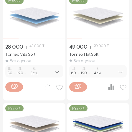
Мягкий
Мягкий
28 000
₸
43 000
₸
49 000
₸
70 000
₸
Топпер Vita Soft
Топпер Flat Soft
Без оценок
Без оценок
Ш.
Д.
В.
Ш.
Д.
В.
80
-
190
-
3 см.
80
-
190
-
4 см.
Мягкий
Мягкий