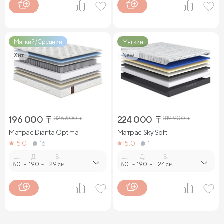
Мягкий/Средний
Мягкий
Хит
New
196 000
₸
326 600
₸
224 000
₸
319 900
₸
Матрас Dianta Optima
Матрас Sky Soft
5.0
16
5.0
1
Ш.
Д.
В.
Ш.
Д.
В.
80
-
190
-
29 см.
80
-
190
-
24 см.