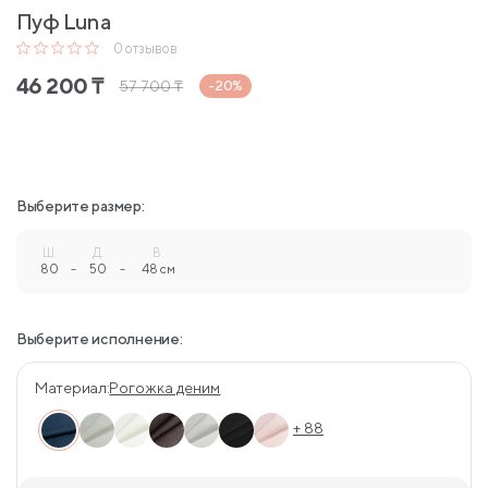
Пуф Luna
0
отзывов
46 200
₸
57 700
₸
-20%
Выберите размер:
Ш.
Д.
В.
80
-
50
-
48 см
Выберите исполнение:
Материал:
Рогожка деним
+ 88