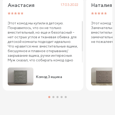
Анастасия
Наталия 
17.03.2022
Этот комод мы купили в детскую.
Этот комод те
Понравилось, что он не только
Замечательна
вместительный, но еще и безопасный –
вместительны
нет острых углов и тканевая обивка для
замечательно
детской комнаты подходит идеально.
не пожалеете
Что нравится мне: вместительные ящики,
бесшумное и плавное открывание/
закрывание ящика, ручки интересные.
Муж сказал, что собирать комод одно
удовольствие. Он все перебрал,
качество похвалил. Уверена, комод 3
ящика прослужит нам долго.
Комод 3 ящика