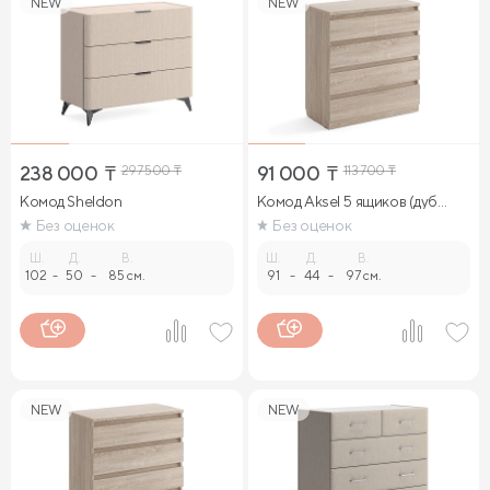
NEW
NEW
238 000
₸
297 500
₸
91 000
₸
113 700
₸
Комод Sheldon
Комод Aksel 5 ящиков (дуб
сонома)
Без оценок
Без оценок
Ш.
Д.
В.
Ш.
Д.
В.
102
-
50
-
85 см.
91
-
44
-
97 см.
NEW
NEW