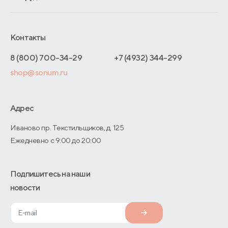
Обмен и возврат
Сроки изготовления
Франчайзинг
Как оформить заказ
Блог
Отельерам
Контакты
Адреса магазинов
Отзывы покупателей
Интернет-магазинам
Договор-оферты
8 (800) 700-34-29
+7 (4932) 344-299
Оптовые продажи
shop@sonum.ru
Дизайнерам интерьеров
О производстве
Адрес
Иваново пр. Текстильщиков, д. 125
Ежедневно с 9:00 до 20:00
Подпишитесь на наши
новости