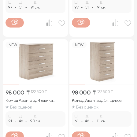
Ш.
Д.
В.
Ш.
Д.
В.
97
-
51
-
91 см.
97
-
51
-
91 см.
NEW
NEW
98 000
₸
122 500
₸
98 000
₸
122 500
₸
Комод Авангард 4 ящика
Комод Авангард 5 ящиков
(дуб сонома)
(дуб сонома)
Без оценок
Без оценок
Ш.
Д.
В.
Ш.
Д.
В.
91
-
46
-
90 см.
61
-
46
-
111 см.