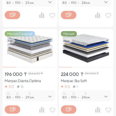
80
-
190
-
23 см.
80
-
190
-
24 см.
Мягкий/Средний
Мягкий
Хит
New
196 000
₸
326 600
₸
224 000
₸
319 900
₸
Матрас Dianta Optima
Матрас Sky Soft
5.0
16
5.0
1
Ш.
Д.
В.
Ш.
Д.
В.
80
-
190
-
29 см.
80
-
190
-
24 см.