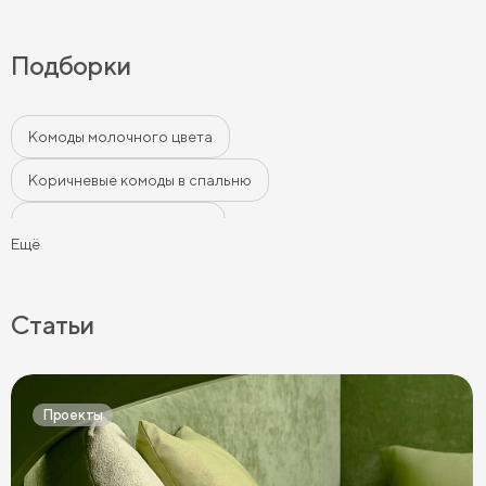
Подборки
Комоды молочного цвета
Коричневые комоды в спальню
Белые комоды в спальню
Ещё
Комоды в спальню в современном стиле
Серые комоды в спальню
Светлые комоды в спальню
Статьи
Темные комоды в спальню
Черные комоды в спальню
Бежевые комоды в спальню
Синие комоды в спальню
Проекты
Зеленые комоды в спальню
Комоды в спальню графит
Розовые комоды в спальню
Голубые комоды в спальню