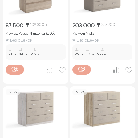
87 500
₸
109 300
₸
203 000
₸
253 700
₸
Комод Aksel 4 ящика (дуб
Комод Nolan
сонома)
Без оценок
Без оценок
Ш.
Д.
В.
Ш.
Д.
В.
91
-
44
-
97 см.
99
-
50
-
92 см.
NEW
NEW