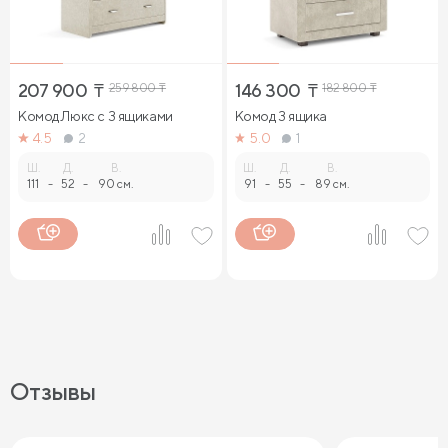
207 900
₸
259 800
₸
146 300
₸
182 800
₸
Комод Люкс с 3 ящиками
Комод 3 ящика
4.5
2
5.0
1
Ш.
Д.
В.
Ш.
Д.
В.
111
-
52
-
90 см.
91
-
55
-
89 см.
Отзывы