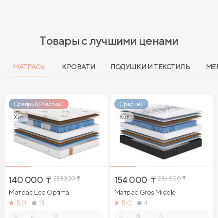
Товары с лучшими ценами
МАТРАСЫ
КРОВАТИ
ПОДУШКИ И ТЕКСТИЛЬ
МЕ
Средний/Жесткий
Средний
Хит
Хит
140 000
₸
233 300
₸
154 000
₸
236 900
₸
Матрас Eco Optima
Матрас Gros Middle
5.0
13
5.0
4
Ш.
Д.
В.
Ш.
Д.
В.