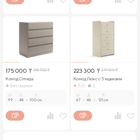
175 000
₸
218 700
₸
223 300
₸
279 100
₸
Комод Omega
Комод Люкс с 5 ящиками
Без оценок
5.0
2
Ш.
Д.
В.
Ш.
Д.
В.
99
-
48
-
100 см.
67
-
46
-
121 см.