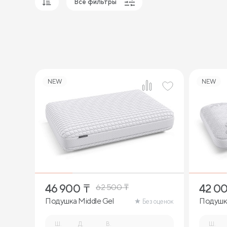
Все фильтры
Популярные
Сначала дешевые
Сначала дорогие
NEW
NEW
1
46 900
₸
42 0
62 500
₸
Подушка Middle Gel
Подушк
Без оценок
Ш.
Д.
В.
Ш.