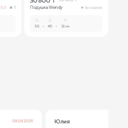
30 800
₸
Подушка Wendy
5.0
11
Без оценок
Ш.
Д.
В.
50
-
40
-
12 см.
Юлия 
08.04.2025
07.12.2024