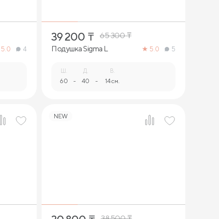
39 200
₸
65 300
₸
Подушка Sigma L
5.0
4
5.0
5
Ш.
Д.
В.
60
-
40
-
14 см.
NEW
1
38 500
₸