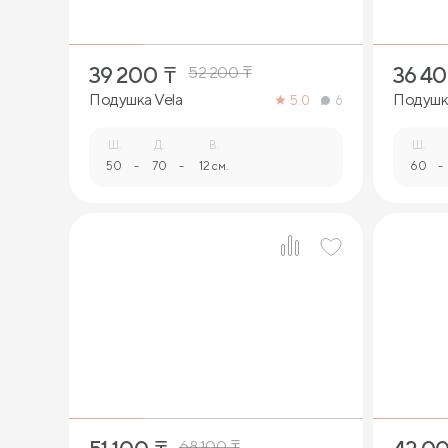
39 200
₸
36 4
52 200
₸
Подушка Vela
Подушка
5.0
6
Ш.
Д.
В.
Ш.
50
-
70
-
12 см.
60
-
1
68 100
₸