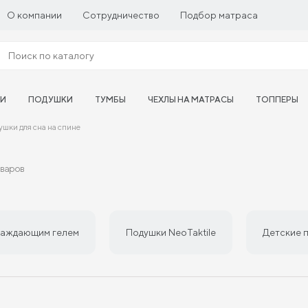
О компании
Сотрудничество
Подбор матраса
ТИ
ПОДУШКИ
ТУМБЫ
ЧЕХЛЫ НА МАТРАСЫ
ТОППЕРЫ
шки для сна на спине
оваров
лаждающим гелем
Подушки NeoTaktile
Детские 