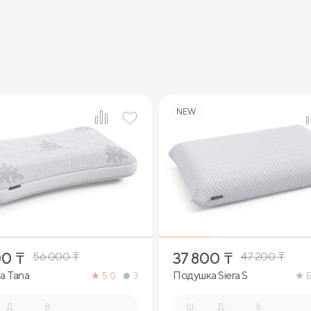
NEW
2
1
00
₸
37 800
₸
56 000
₸
47 200
₸
а Tana
Подушка Siera S
5.0
3
Б
Д.
В.
Ш.
Д.
В.