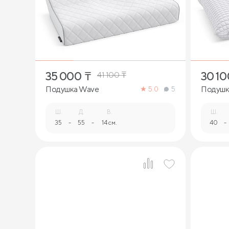
1
35 000
₸
30 10
41 100
₸
Подушка Wave
Подушк
5.0
5
Ш.
Д.
В.
Ш.
35
-
55
-
14 см.
40
-
1