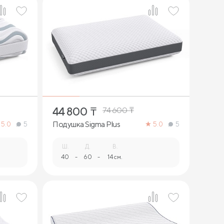
1
44 800
₸
74 600
₸
Подушка Sigma Plus
5.0
5
5.0
5
Ш.
Д.
В.
40
-
60
-
14 см.