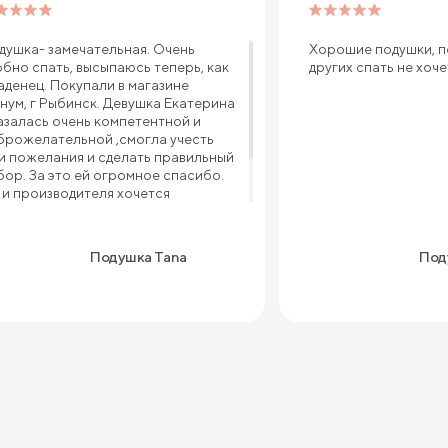
душка- замечательная. Очень
Хорошие подушки, п
обно спать, высыпаюсь теперь, как
других спать не хоч
аденец. Покупали в магазине
нум, г Рыбинск. Девушка Екатерина
азалась очень компетентной и
брожелательной ,смогла учесть
и пожелания и сделать правильный
бор. За это ей огромное спасибо.
 и производителя хочется
благодарить за такой
чественный товар и приемлемую
ну
Подушка Tana
Поду