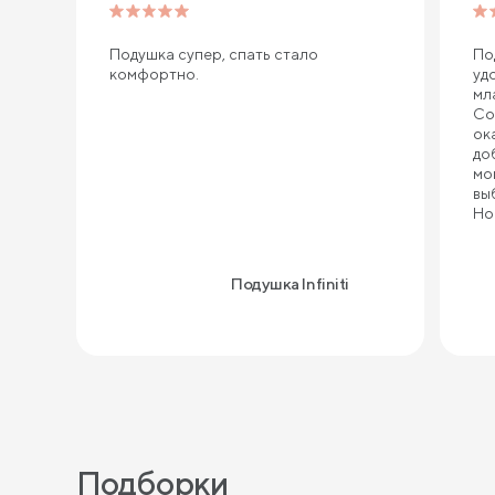
Подушка супер, спать стало
По
комфортно.
уд
мл
Со
ок
до
мо
вы
Но
по
ка
це
Подушка Infiniti
Подборки