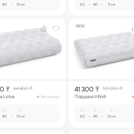
40
-
12 см.
60
-
40
-
9 см.
NEW
2
1
00
₸
41 300
₸
64 400
₸
55 000
₸
а Lotus
Подушка Infiniti
Без оценок
Д.
В.
Ш.
Д.
В.
40
-
13 см.
60
-
40
-
12 см.