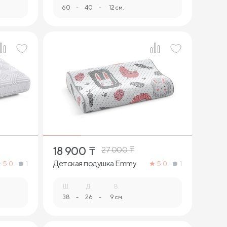
60
-
40
-
12 см.
1
18 900
₸
27 000
₸
Детская подушка Emmy
5.0
1
5.0
1
Ш.
Д.
В.
38
-
26
-
9 см.