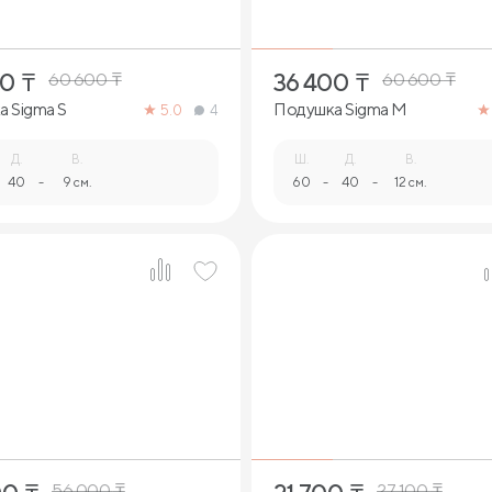
00
₸
36 400
₸
60 600
₸
60 600
₸
 Sigma S
Подушка Sigma M
5.0
4
Д.
В.
Ш.
Д.
В.
40
-
9 см.
60
-
40
-
12 см.
1
1
56 000
₸
27 100
₸