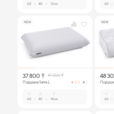
60
-
40
-
13 см.
60
-
NEW
NEW
1
37 800
₸
48 3
47 200
₸
Подушка Siera L
Подушк
5.0
1
Ш.
Д.
В.
Ш.
60
-
40
-
14 см.
60
-