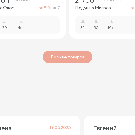
00
₸
21 700
₸
а Orion
Подушка Miranda
5.0
7
Д.
В.
Ш.
Д.
В.
70
-
14 см.
35
-
50
-
10 см.
Больше товаров
лена
Евгений 
19.05.2025