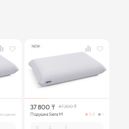
NEW
1
37 800
₸
47 200
₸
Подушка Siera M
ез оценок
5.0
1
Ш.
Д.
В.