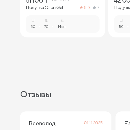
51 100
₸
42 0
Подушка Orion Gel
Подушк
5.0
7
Ш.
Д.
В.
Ш.
50
-
70
-
14 см.
50
-
Отзывы
Всеволод
Е
01.11.2025