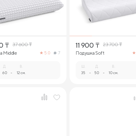
1
0
₸
11 900
₸
37 600
₸
23 700
₸
а Middle
Подушка Soft
5.0
7
Д.
В.
Ш.
Д.
В.
60
-
12 см.
35
-
50
-
10 см.
1
1