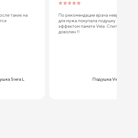
осле таких на
По рекомендации врача невролога
ется
для мужа покупала подушку с
эффектом памяти Vela. Спит уже год -
доволен !!
шка Siera L
Подушка Vela