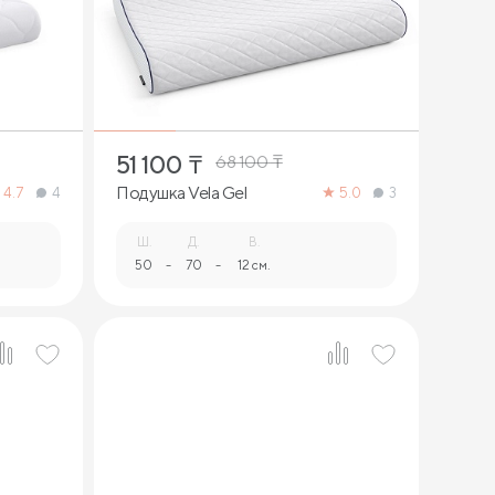
1
51 100
₸
68 100
₸
Подушка Vela Gel
4.7
4
5.0
3
Ш.
Д.
В.
50
-
70
-
12 см.
1