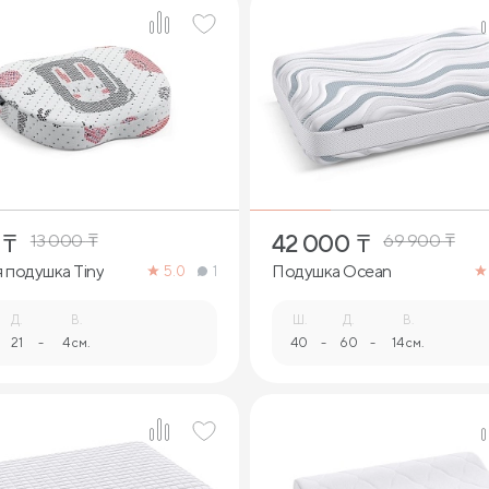
1
1
₸
42 000
₸
13 000
₸
69 900
₸
 подушка Tiny
Подушка Ocean
5.0
1
Д.
В.
Ш.
Д.
В.
21
-
4 см.
40
-
60
-
14 см.