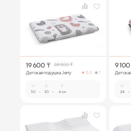
1
19 600
₸
9 100
28 000
₸
Детская подушка Jerry
Детская
5.0
1
Ш.
Д.
В.
Ш.
50
-
30
-
6 см.
24
-