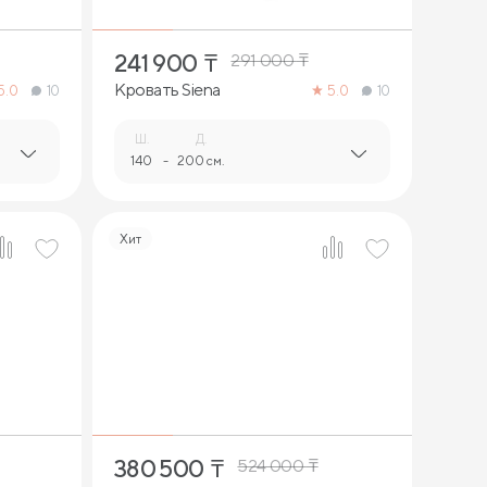
241 900
₸
291 000
₸
Кровать Siena
5.0
10
5.0
10
Ш.
Д.
140
-
200 см.
Хит
3
380 500
₸
524 000
₸