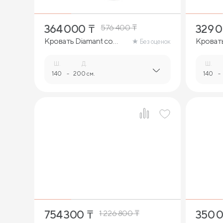
364 000
₸
329 
576 400
₸
Кровать Diamant со
Кровать
Без оценок
стразами
Ш.
Д.
Ш.
140
-
200 см.
140
-
2
754 300
₸
350 
1 226 800
₸