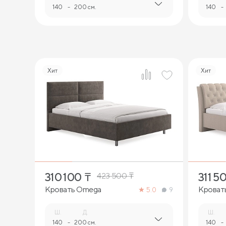
140
-
200 см.
140
-
Хит
Хит
3
310 100
₸
311 5
423 500
₸
Кровать Omega
Кровать 
5.0
9
страза
Ш.
Д.
Ш.
140
-
200 см.
140
-