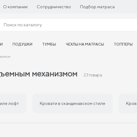
О компании
Сотрудничество
Подбор матраса
ТИ
ПОДУШКИ
ТУМБЫ
ЧЕХЛЫ НА МАТРАСЫ
ТОППЕРЫ
низмом
одъемным механизмом
23 товара
тиле лофт
Кровати в скандинавском стиле
Кров