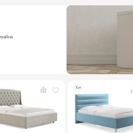
изайна
Хит
3
3