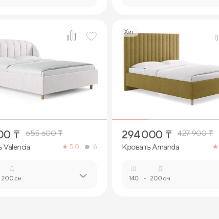
Хит
8
3
00
₸
294 000
₸
655 600
₸
427 900
₸
 Valencia
Кровать Amanda
5.0
16
Д.
Ш.
Д.
200 см.
140
-
200 см.