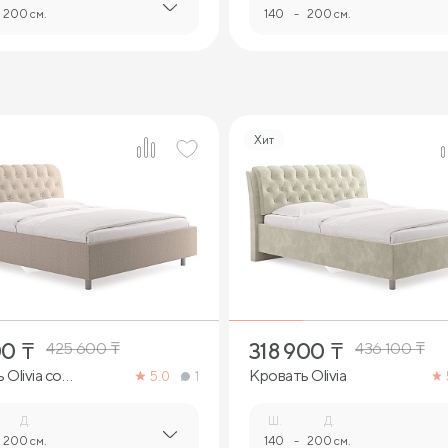
200 см.
140
-
200 см.
Хит
4
3
00
₸
318 900
₸
425 600
₸
436 100
₸
Olivia со
Кровать Olivia
5.0
1
ми
Д.
Ш.
Д.
200 см.
140
-
200 см.