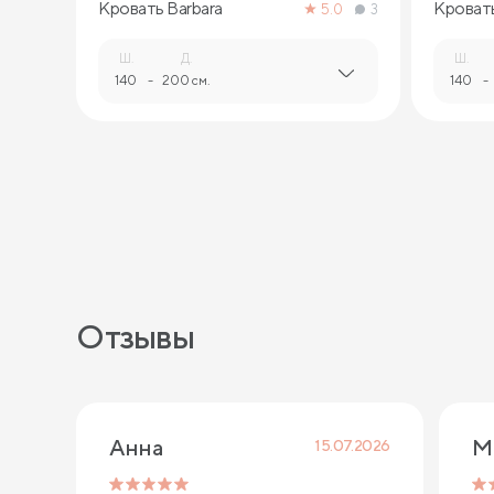
Кровать Barbara
Кровать
5.0
3
Ш.
Д.
Ш.
140
-
200 см.
140
-
Отзывы
Анна
М
15.07.2026