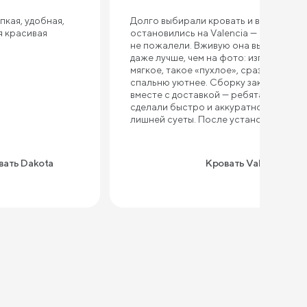
пкая, удобная,
Долго выбирали кровать и в итоге
я красивая
остановились на Valencia — ни разу
не пожалели. Вживую она выглядит
даже лучше, чем на фото: изголовье
мягкое, такое «пухлое», сразу делает
спальню уютнее. Сборку заказывали
вместе с доставкой — ребята всё
сделали быстро и аккуратно, без
лишней суеты. После установки
кровать стоит как влитая, ничего не
шатается и не скрипит. Ткань
приятная на ощупь, выглядит
вать Dakota
Кровать Valencia
качественно, не создаёт ощущения
«дешёвки». Очень порадовал
подъемный механизм — сначала
сомневались, нужен ли он, а теперь
постоянно пользуемся. Внутри
реально много места, убрали туда
часть постельного белья и даже
сезонные вещи. Спать удобно, высота
комфортная, вставать легко.
Единственное — если придираться,
изголовье довольно габаритное,
поэтому для маленькой комнаты