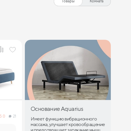
Товары
Комната
Основание Aquarius
5.0
21
Имеет функцию вибрационного
массажа, улучшает кровообращение
и предотвращает затекание мышц