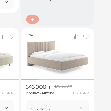
New
4
343 000
₸
470 500
₸
Кровать Arizona
5.0
17
5.0
2
Ш.
Д.
140
-
200 см.