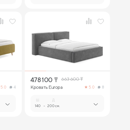
3
478 100
₸
663 600
₸
Кровать Europa
5.0
4
5.0
8
Ш.
Д.
140
-
200 см.