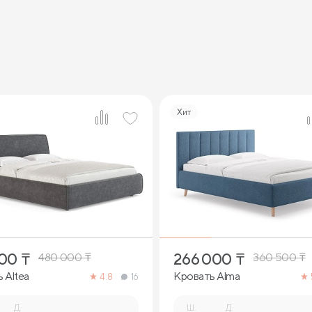
Хит
2
2
700
₸
266 000
₸
480 000
₸
360 500
₸
 Altea
Кровать Alma
4.8
16
Д.
Ш.
Д.