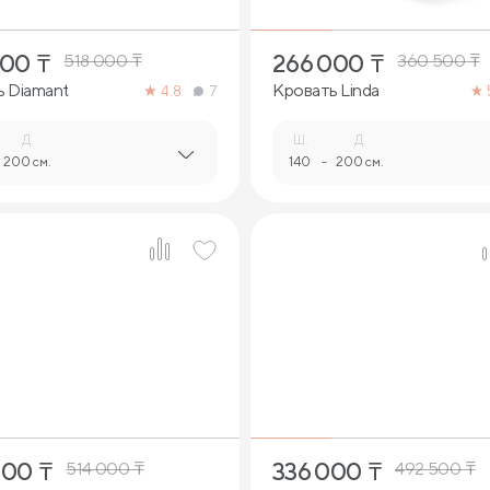
000
₸
266 000
₸
518 000
₸
360 500
₸
 Diamant
Кровать Linda
4.8
7
Д.
Ш.
Д.
200 см.
140
-
200 см.
8
8
000
₸
336 000
₸
514 000
₸
492 500
₸