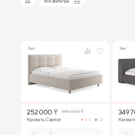
Все фильтры
Популярные
Сначала дешевые
Сначала дорогие
Хит
Хит
7
252 000
₸
349 
340 600
₸
Кровать Caprice
Кровать
5.0
22
Ш.
Д.
Ш.