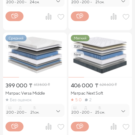
200
-
200
-
24 см.
200
-
200
-
21 см.
Средний
Мягкий
New
Хит
New
399 000
₸
613 800
₸
406 000
₸
624 600
₸
Матрас Versa Middle
Матрас Next Soft
Без оценок
5.0
2
Ш.
Д.
В.
Ш.
Д.
В.
200
-
200
-
21 см.
200
-
200
-
25 см.