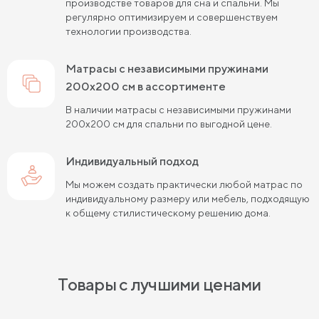
производстве товаров для сна и спальни. Мы
регулярно оптимизируем и совершенствуем
Жесткие матрасы шириной 160 см
технологии производства.
Матрасы средней жесткости 140х200
матрасы с независимыми пружинами
Жесткие матрасы шириной 140 см
200х200 см в ассортименте
В наличии матрасы с независимыми пружинами
Жесткие пружинные матрасы 160х200 см
200х200 см для спальни по выгодной цене.
Жесткие беспружинные матрасы 160х200 см
Индивидуальный подход
Мягкие беспружинные матрасы
Мы можем создать практически любой матрас по
индивидуальному размеру или мебель, подходящую
Высокие двуспальные матрасы
к общему стилистическому решению дома.
Высокие матрасы 200 см длиной
Высокие матрасы 140х200 см
Товары с лучшими ценами
Высокие матрасы 160х200 см
Высокие матрасы 180х200 см