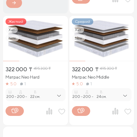
Жесткий
Средний
Хит
Хит
New
New
322 000
₸
495 300
₸
322 000
₸
495 300
₸
Матрас Neo Hard
Матрас Neo Middle
5.0
1
5.0
1
Ш.
Д.
В.
Ш.
Д.
В.
200
-
200
-
22 см.
200
-
200
-
24 см.