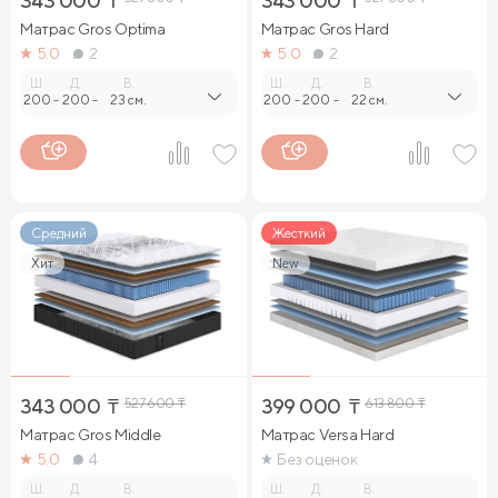
343 000
₸
343 000
₸
Матрас Gros Optima
Матрас Gros Hard
5.0
2
5.0
2
Ш.
Д.
В.
Ш.
Д.
В.
200
-
200
-
23 см.
200
-
200
-
22 см.
Средний
Жесткий
Хит
New
343 000
₸
527 600
₸
399 000
₸
613 800
₸
Матрас Gros Middle
Матрас Versa Hard
5.0
4
Без оценок
Ш.
Д.
В.
Ш.
Д.
В.