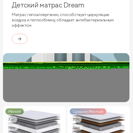
Детский матрас Dream
Матрас гипоаллергенен, способствует циркуляции
воздуха и теплообмену, обладает антибактериальным
эффектом
Мягкий
Средний/Жесткий
Хит
Хит
New
New