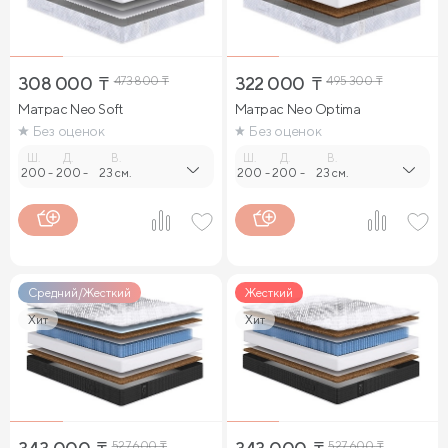
308 000
₸
473 800
₸
322 000
₸
495 300
₸
Матрас Neo Soft
Матрас Neo Optima
Без оценок
Без оценок
Ш.
Д.
В.
Ш.
Д.
В.
200
-
200
-
23 см.
200
-
200
-
23 см.
Средний/Жесткий
Жесткий
Хит
Хит
527 600
₸
527 600
₸