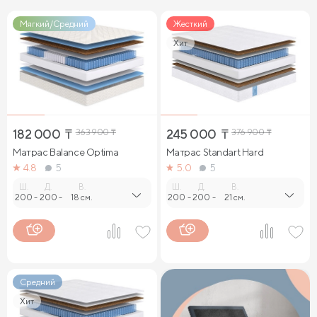
Мягкий/Средний
Жесткий
Хит
182 000
₸
363 900
₸
245 000
₸
376 900
₸
Матрас Balance Optima
Матрас Standart Hard
4.8
5
5.0
5
Ш.
Д.
В.
Ш.
Д.
В.
200
-
200
-
18 см.
200
-
200
-
21 см.
Средний
Хит