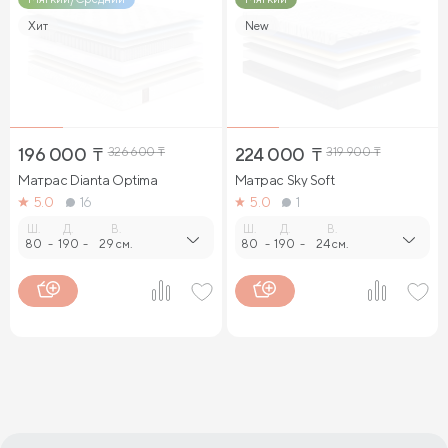
Гипоаллергенные матрасы
Хит
New
196 000
₸
326 600
₸
224 000
₸
319 900
₸
Матрас Dianta Optima
Матрас Sky Soft
5.0
16
5.0
1
Ш.
Д.
В.
Ш.
Д.
В.
80
-
190
-
29 см.
80
-
190
-
24 см.