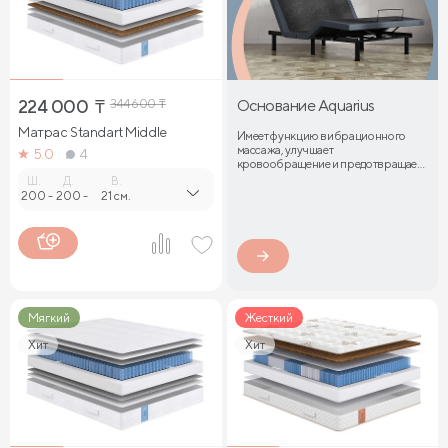
224 000
₸
344 600
₸
Основание Aquarius
Матрас Standart Middle
Имеет функцию вибрационного
массажа, улучшает
5.0
4
кровообращение и предотвращает
затекание мышц
Ш.
Д.
В.
200
-
200
-
21 см.
Мягкий
Жесткий
Хит
Хит