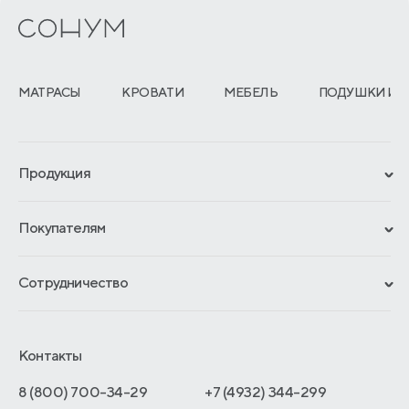
МАТРАСЫ
КРОВАТИ
МЕБЕЛЬ
ПОДУШКИ И 
Продукция
Сертификаты
Покупателям
Гарантии
Рассрочка и кредит
Материалы и технологии
Сотрудничество
Обмен и возврат
Сроки изготовления
Франчайзинг
Как оформить заказ
Блог
Отельерам
Контакты
Адреса магазинов
Отзывы покупателей
Интернет-магазинам
Договор-оферты
8 (800) 700-34-29
+7 (4932) 344-299