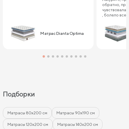
обратно, про
чувствовала 
, болело все т
плечи. Реком
Сонум к поку
дня . Спасибо
Матрас Dianta Optima
Подборки
Матрасы 80х200 см
Матрасы 90х190 см
Матрасы 120х200 см
Матрасы 140х200 см