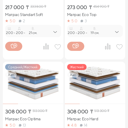
217 000
₸
333 800
₸
273 000
₸
454 900
₸
Матрас Standart Soft
Матрас Eco Top
5.0
2
5.0
3
Ш.
Д.
В.
Ш.
Д.
В.
200
-
200
-
21 см.
200
-
200
-
19 см.
Средний/Жесткий
Жесткий
Хит
Хит
308 000
₸
513 300
₸
308 000
₸
513 300
₸
Матрас Eco Optima
Матрас Eco Hard
5.0
13
4.8
14