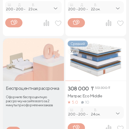
Ш.
Д.
В.
Ш.
Д.
В.
200
-
200
-
23 см.
200
-
200
-
22 см.
Средний
Хит
Беспроцентная рассрочка
308 000
₸
513 300
₸
Матрас Eco Middle
Оформите беспроцентную
рассрочку на сайте всего за 2
5.0
10
минуты при оформлении заказа
Ш.
Д.
В.
200
-
200
-
24 см.