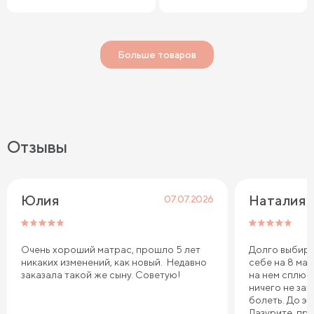
Больше товаров
Отзывы
Юлия
Наталия 
07.07.2026
Очень хороший матрас, прошло 5 лет
Долго выбира
никаких изменений, как новый. Недавно
себе на 8 мар
заказала такой же сыну. Советую!
на нем сплю.
ничего не зат
болеть. До эт
Лазурите, пр