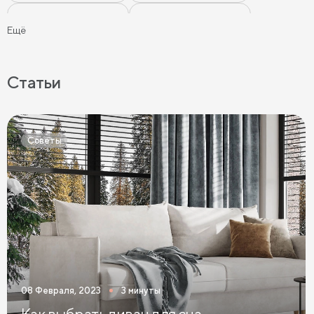
Матрасы 160x200 см
Матрасы 180х200 см
Ещё
Матрасы 200 см шириной
Пружинные матрасы
Беспружинные матрасы
Мягкие матрасы
Статьи
Матрасы средней жесткости
Жесткие матрасы
Тонкие матрасы
Матрасы с независимыми пружинами
Советы
Матрасы из латекса
Кокосовые матрасы
Матрасы из латекса и кокоса
Матрасы с эффектом памяти
Высокие матрасы
Матрасы с 5 зонами жесткости
Матрасы с 7 зонами жесткости
08 Февраля, 2023
3 минуты
Односпальные матрасы
Двуспальные матрасы
Как выбрать диван для сна