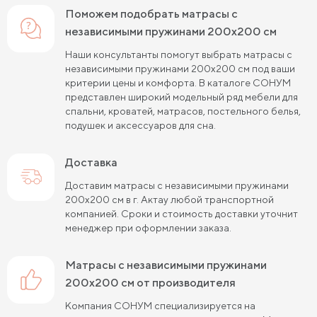
Пружинные матрасы 180 см
Поможем подобрать матрасы с
независимыми пружинами 200х200 см
Пружинные матрасы 80х190 см
Наши консультанты помогут выбрать матрасы с
Пружинные матрасы 90х200 см
независимыми пружинами 200х200 см под ваши
критерии цены и комфорта. В каталоге СОНУМ
Пружинные матрасы 120х200 см
представлен широкий модельный ряд мебели для
спальни, кроватей, матрасов, постельного белья,
Пружинные матрасы 140х200 см
подушек и аксессуаров для сна.
Матрасы средней жесткости 160х200
Доставка
Пружинные матрасы 160х200 см
Доставим матрасы с независимыми пружинами
200х200 см в г. Актау любой транспортной
Пружинные матрасы 180х200 см
Матрасы в скрутке
компанией. Сроки и стоимость доставки уточнит
менеджер при оформлении заказа.
Пружинные матрасы 200х200 см
Матрасы средней жесткости 200 на 200
матрасы с независимыми пружинами
200х200 см от производителя
Пружинные матрасы средней жесткости
Компания СОНУМ специализируется на
Жесткие матрасы 120х200 см