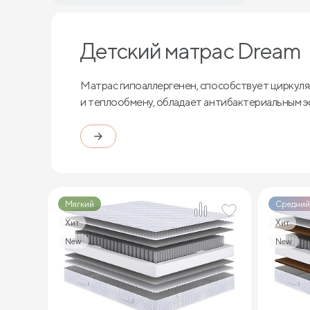
Детский матрас Dream
Матрас гипоаллергенен, способствует циркуля
и теплообмену, обладает антибактериальным 
Мягкий
Средний
Хит
Хит
New
New
2