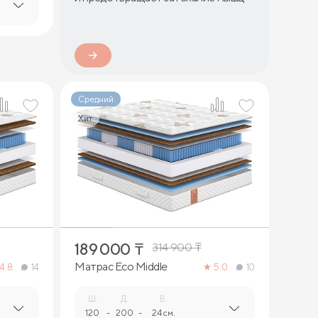
Средний
Хит
1
189 000
₸
314 900
₸
Матрас Eco Middle
4.8
14
5.0
10
Ш.
Д.
В.
120
-
200
-
24 см.