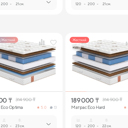
200
-
21 см.
120
-
200
-
21 см.
/Жесткий
Жесткий
Хит
1
1
000
₸
189 000
₸
314 900
₸
314 900
₸
 Eco Optima
Матрас Eco Hard
5.0
13
Д.
В.
Ш.
Д.
В.
200
-
23 см.
120
-
200
-
22 см.