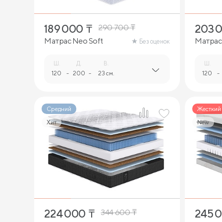
189 000
₸
203 
290 700
₸
Матрас Neo Soft
Матрас
Без оценок
Ш.
Д.
В.
Ш.
120
-
200
-
23 см.
120
-
Средний
Жесткий
Хит
New
2
224 000
₸
245 
344 600
₸