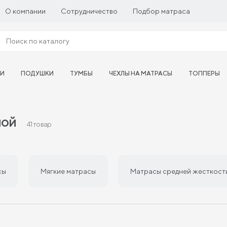
О компании
Сотрудничество
Подбор матраса
ТИ
ПОДУШКИ
ТУМБЫ
ЧЕХЛЫ НА МАТРАСЫ
ТОППЕРЫ
ной
41 товар
сы
Мягкие матрасы
Матрасы средней жесткост