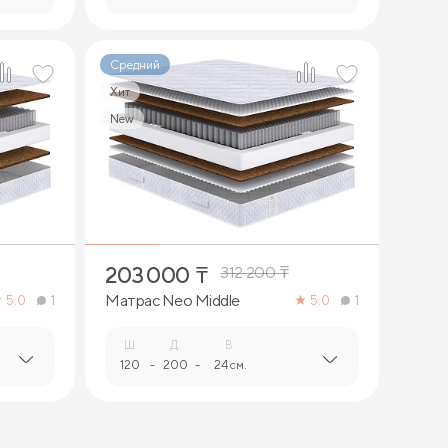
Средний
Хит
New
2
203 000
₸
312 200
₸
Матрас Neo Middle
5.0
1
5.0
1
Ш.
Д.
В.
120
-
200
-
24 см.