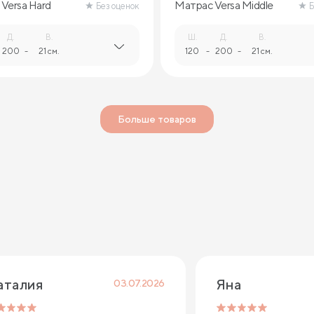
Versa Hard
Матрас Versa Middle
Без оценок
Б
Д.
В.
Ш.
Д.
В.
200
-
21 см.
120
-
200
-
21 см.
Больше товаров
аталия 
Яна
03.07.2026