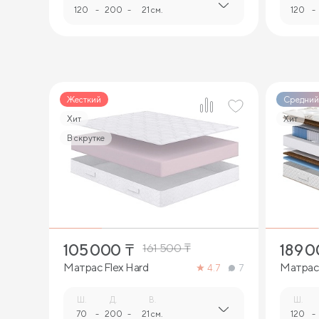
120
-
200
-
21 см.
120
-
Жесткий
Средний
Хит
Хит
В скрутке
1
105 000
₸
189 
161 500
₸
Матрас Flex Hard
Матрас
4.7
7
Ш.
Д.
В.
Ш.
70
-
200
-
21 см.
120
-