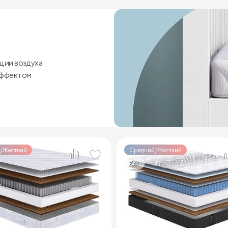
ции воздуха
эффектом
/Жесткий
Средний/Жесткий
Хит
2
2