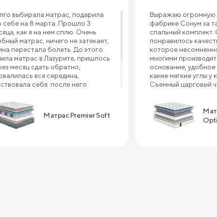
лго выбирала матрас, подарила
Выражаю огромную 
о себе на 8 марта. Прошло 3
фабрике Сонум за т
сяца, как я на нем сплю. Очень
спальный комплект.
обный матрас, ничего не затекает,
понравилось качеств
ина перестала болеть. До этого
которое несомненно
пила матрас в Лазурите, пришлось
многими производит
рез месяц сдать обратно,
основание, удобное 
овалилась вся середина,
какие мягкие углы у 
вствовала себя после него
Съемный царговый че
валидом , болело все тело, и шея, и
что ткань в углах не 
ина, и плечи. Рекомендую матрас
с предыдущей крова
мпании Сонум к покупке, пока не
производителя прим
Мат
Матрас Premier Soft
жалела ни дня . Спасибо большое
это случилось. А мат
Opt
 крепкий сон!!!
отдельный шедевр! 
большой вес, очень
поддержка во время 
очень приятный сон 
матрасе. Преимущес
качество - приемлем
быстрый срок изгот
высокое качество се
ближайшее время за
одеяло и тумбы. Спа
качество!