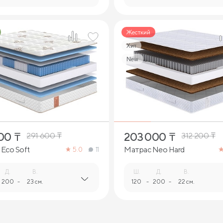
Жесткий
Хит
New
1
2
000
₸
203 000
₸
291 600
₸
312 200
₸
Eco Soft
Матрас Neo Hard
5.0
11
Д.
В.
Ш.
Д.
В.
200
-
23 см.
120
-
200
-
22 см.