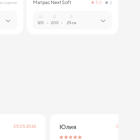
Матрас Next Soft
ез оценок
5.0
2
Ш.
Д.
В.
120
-
200
-
25 см.
Юлия
25.05.2026
08.04.2026