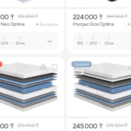
000
₸
224 000
₸
312 200
₸
344 600
₸
 Neo Optima
Матрас Gros Optima
Без оценок
Д.
В.
Ш.
Д.
В.
200
-
23 см.
120
-
200
-
23 см.
Средний
New
3
3
000
₸
245 000
₸
376 900
₸
376 900
₸