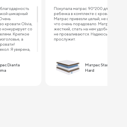
благодарность
Покупала матрас 90*200 для
акой шикарный
ребенка в комплекте с кроватью.
 Очень
Матрас привезли целый, не всткурке,
о кровати Olivia,
что очень порадовало. Матрас
 конкурирует со
жесткий, спать на нем удобно, бока
елями. Крепкое
не проваливаются. Надеюсь долго
изголовье, а
прослужит.
кровати!
хол. Я уверена,
порвется, так как
тью другого
ерно через год
рас Dianta
Матрас Standart
рас - это
ima
Hard
Выдерживает
 хорошая
сна, уютный,
на таком
тва: - высокое
ые цены -
овления -
рвиса и тд. В
кажу подушки,
сибо за