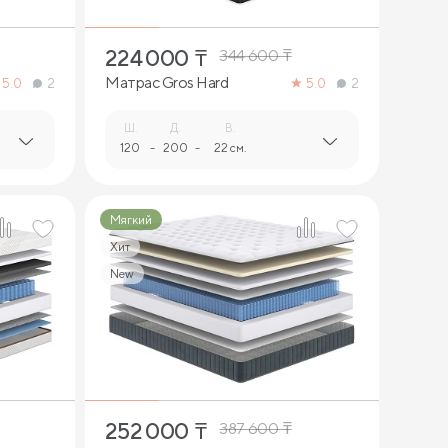
224 000
₸
344 600
₸
Матрас Gros Hard
5.0
2
5.0
2
Ш.
Д.
В.
120
-
200
-
22 см.
Мягкий
Хит
New
2
252 000
₸
387 600
₸