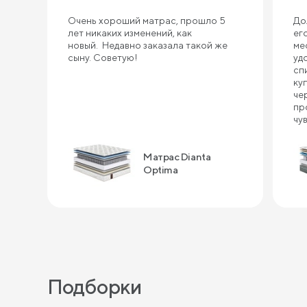
Очень хороший матрас, прошло 5
До
лет никаких изменений, как
ег
новый. Недавно заказала такой же
ме
сыну. Советую!
уд
сп
ку
че
пр
чу
ин
сп
Матрас Dianta
ка
по
Optima
за
Подборки