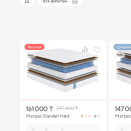
Все фильтры
Популярные
Сначала дешевые
Сначала дорогие
Жесткий
Средний
Хит
Хит
2
161 000
₸
147 
247 600
₸
Матрас Standart Hard
Матрас 
5.0
5
Ш.
Д.
В.
Ш.