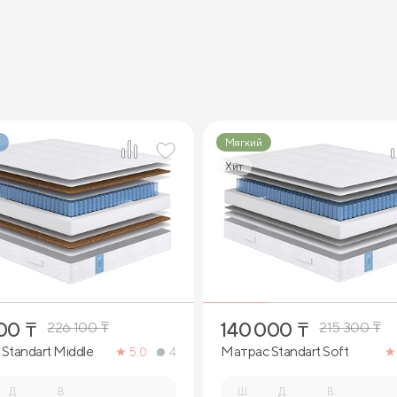
Мягкий
Хит
2
2
000
₸
140 000
₸
226 100
₸
215 300
₸
Standart Middle
Матрас Standart Soft
5.0
4
Д.
В.
Ш.
Д.
В.