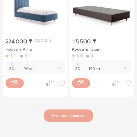
224 000
₸
305 000
₸
115 500
₸
Кровать Alma
Кровать Tatami
5.0
3
5.0
3
Ш.
Д.
Ш.
Д.
80
-
190 см.
80
-
190 см.
Больше товаров