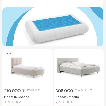
Хит
210 000
₸
285 000
₸
308 000
₸
455 000
₸
Кровать Caprice
Кровать Madrid
5.0
2
5.0
3