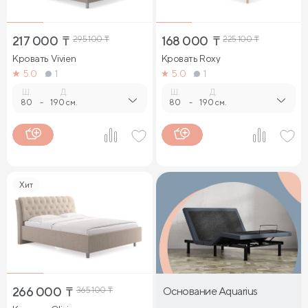
217 000
₸
295 100
₸
168 000
₸
225 100
₸
Кровать Vivien
Кровать Roxy
5.0
1
5.0
1
Ш.
Д.
Ш.
Д.
80
-
190 см.
80
-
190 см.
Хит
266 000
₸
365 100
₸
Основание Aquarius