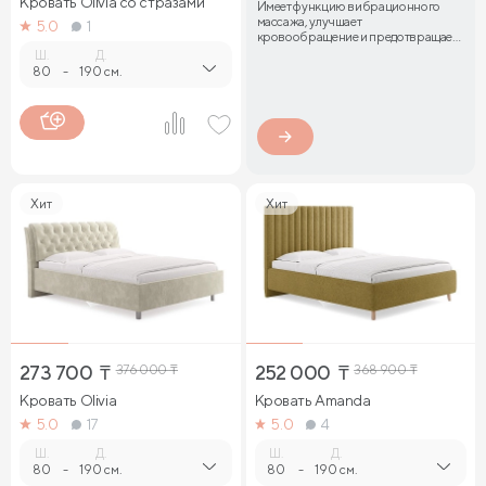
Кровать Olivia со стразами
Имеет функцию вибрационного
массажа, улучшает
5.0
1
кровообращение и предотвращает
затекание мышц
Ш.
Д.
80
-
190 см.
Хит
Хит
273 700
₸
376 000
₸
252 000
₸
368 900
₸
Кровать Olivia
Кровать Amanda
5.0
17
5.0
4
Ш.
Д.
Ш.
Д.
80
-
190 см.
80
-
190 см.