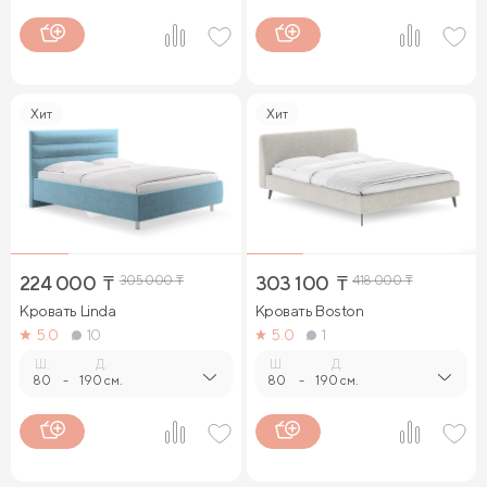
Хит
Хит
224 000
₸
305 000
₸
303 100
₸
418 000
₸
Кровать Linda
Кровать Boston
5.0
10
5.0
1
Ш.
Д.
Ш.
Д.
80
-
190 см.
80
-
190 см.