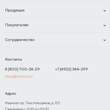
Продукция
Сертификаты
Покупателям
Гарантии
Рассрочка и кредит
Материалы и технологии
Сотрудничество
Обмен и возврат
Сроки изготовления
Франчайзинг
Как оформить заказ
Блог
Отельерам
Контакты
Адреса магазинов
Отзывы покупателей
Интернет-магазинам
Договор-оферты
8 (800) 700-34-29
+7 (4932) 344-299
Оптовые продажи
shop@sonum.ru
Дизайнерам интерьеров
О производстве
Адрес
Иваново пр. Текстильщиков, д. 125
Ежедневно с 9:00 до 20:00