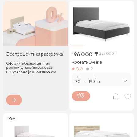
Беспроцентная рассрочка
196 000
₸
265 000
₸
Кровать Eveline
Оформите беспроцентную
рассрочку на сайте всего за 2
5.0
2
минуты при оформлении заказа
Ш.
Д.
80
-
190 см.
Хит