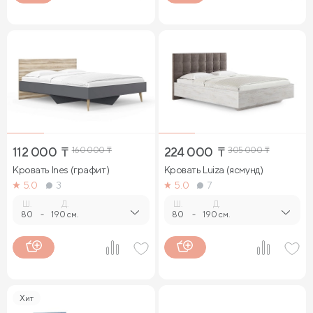
112 000
₸
160 000
₸
224 000
₸
305 000
₸
Кровать Ines (графит)
Кровать Luiza (ясмунд)
5.0
3
5.0
7
Ш.
Д.
Ш.
Д.
80
-
190 см.
80
-
190 см.
Хит