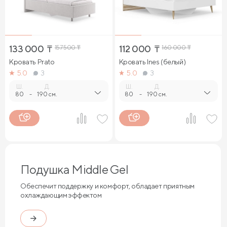
133 000
₸
157 500
₸
112 000
₸
160 000
₸
Кровать Prato
Кровать Ines (белый)
5.0
3
5.0
3
Ш.
Д.
Ш.
Д.
80
-
190 см.
80
-
190 см.
Подушка Middle Gel
Обеспечит поддержку и комфорт, обладает приятным
охлаждающим эффектом