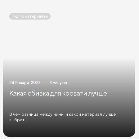
Односпальные кровати белого цвета
Гид по материалам
Односпальные кровати голубого цвета
Односпальные кровати цвета графит
Односпальные кровати желтого цвета
Односпальные кровати зеленого цвета
Односпальные кровати коричневого цвета
24 Января, 2023
3 минуты
Односпальные кровати красного цвета
Какая обивка для кровати лучше
Односпальные кровати розового цвета
Односпальные кровати синего цвета
В чем разница между ними, и какой материал лучше
выбрать.
Односпальные кровати фиолетового цвета
Односпальные кровати черного цвета