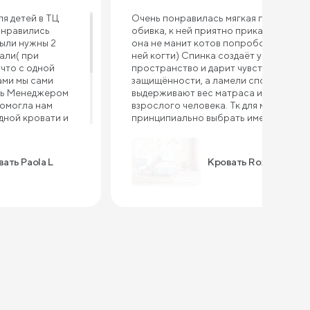
я детей в ТЦ
Очень понравилась мягкая плюшевая
онравились
обивка, к ней приятно прикасаться и
были нужны 2
она не манит котов попробовать на
зали( при
ней когти) Спинка создаёт уютное
 что с одной
пространство и дарит чувство
ами мы сами
защищённости, а ламели спокойно
сь Менеджером
выдерживают вес матраса и
помогла нам
взрослого человека. Тк для меня было
дной кровати и
принципиально выбрать именно
 размерам)
кровать из-за маленькой дочки и
матрасы взяли
совместного укладывания, я очень
 салоне очень
долго сомневалась и искала что-то
ать Paola L
Кровать Roxy
ультировала и
подходящее.
ла приобрести
ую 160*200