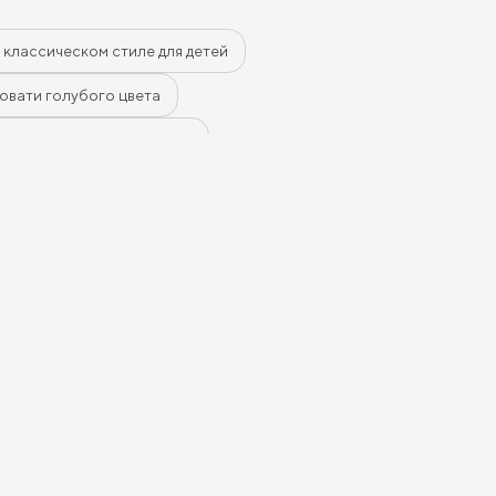
 классическом стиле для детей
овати голубого цвета
ровати коричневого цвета
ские кровати синего цвета
ские кровати 80 см шириной
овати 120 на 200 см
ти с подъемным механизмом