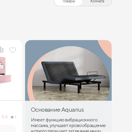
Товары
Комната
Основание Aquarius
5.0
1
Имеет функцию вибрационного
массажа, улучшает кровообращение
и предотвращает затекание мышц