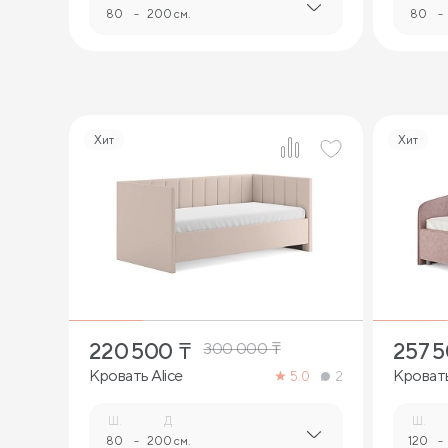
80
-
200 см.
80
-
Хит
Хит
5
220 500
₸
257 
300 000
₸
Кровать Alice
Кровать
5.0
2
Ш.
Д.
Ш.
80
-
200 см.
120
-