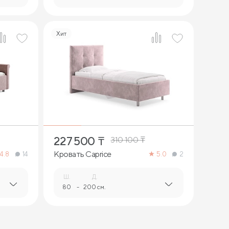
Хит
3
227 500
₸
310 100
₸
Кровать Caprice
4.8
14
5.0
2
Ш.
Д.
80
-
200 см.