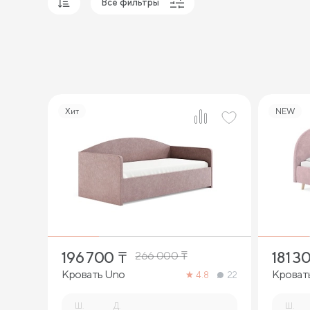
Все фильтры
Популярные
Сначала дешевые
Сначала дорогие
Хит
NEW
4
196 700
₸
181 3
266 000
₸
Кровать Uno
Кроват
4.8
22
Ш.
Д.
Ш.