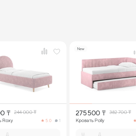
New
4
8
00
₸
275 500
₸
244 000
₸
382 700
₸
ь Roxy
Кровать Polly
5.0
1
Д.
Ш.
Д.