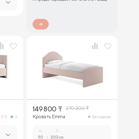
5
149 800
₸
270 200
₸
Кровать Emma
5.0
3
Без оценок
Ш.
Д.
90
-
200 см.