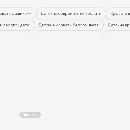
овати с ящиками
Детские современные кровати
Кровати в
и серого цвета
Детские кровати белого цвета
Детские кр
желтого цвета
Детские кровати зеленого цвета
Детские к
и оранжевого цвета
Детские кровати розового цвета
Дет
вати черного цвета
Детские кровати 120 см шириной
Дет
 180 см длиной
Детские кровати 190 см длиной
Детские кр
0 на 200 см
Детские кровати 90 на 200 см
Детские крова
Проекты