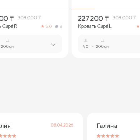
200
₸
227 200
₸
308 000
₸
308 000
₸
 Capri R
Кровать Capri L
5.0
8
Д.
Ш.
Д.
200 см.
90
-
200 см.
лия
Галина
08.04.2026