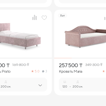
Хит
3
4
00
₸
257 500
₸
169 800
₸
349 300
₸
 Prato
Кровать Maria
5.0
3
Д.
Ш.
Д.
200 см.
120
-
200 см.