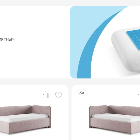
иятным
Хит
3
3