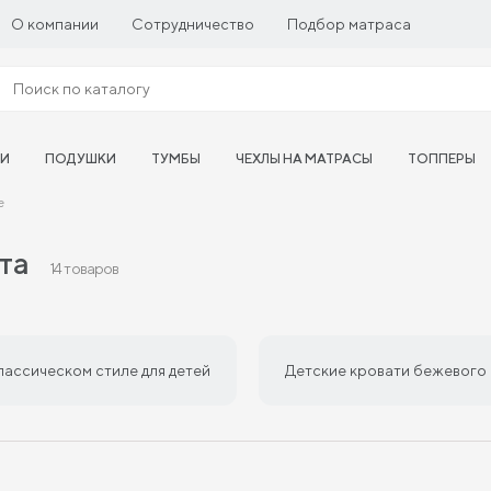
О компании
Сотрудничество
Подбор матраса
ТИ
ПОДУШКИ
ТУМБЫ
ЧЕХЛЫ НА МАТРАСЫ
ТОППЕРЫ
е
ета
14 товаров
лассическом стиле для детей
Детские кровати бежевого 