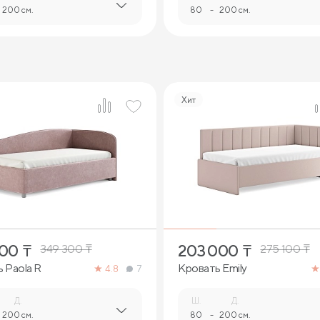
200 см.
80
-
200 см.
Хит
4
5
500
₸
203 000
₸
349 300
₸
275 100
₸
 Paola R
Кровать Emily
4.8
7
Д.
Ш.
Д.
200 см.
80
-
200 см.