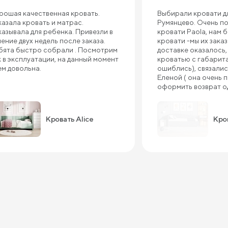
рошая качественная кровать.
Выбирали кровати дл
казала кровать и матрас.
Румянцево. Очень п
казывала для ребенка. Привезли в
кровати Paola, нам 
чение двух недель после заказа.
кровати -мы их зака
бята быстро собрали . Посмотрим
доставке оказалось,
к в эксплуатации, на данный момент
кроватью с габарит
ем довольна.
ошиблись), связали
Еленой ( она очень 
оформить возврат о
заказали по нужным
кровати хорошие и 
тут же optima neo.В
Кровать Alice
Кров
хорошо нас проконс
по акции предложи
еще кровать взросл
Рекомендую.