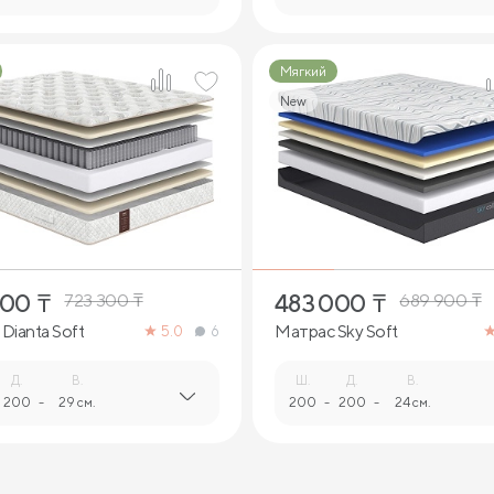
Мягкий
New
2
2
000
₸
483 000
₸
723 300
₸
689 900
₸
Dianta Soft
Матрас Sky Soft
5.0
6
Д.
В.
Ш.
Д.
В.
200
-
29 см.
200
-
200
-
24 см.