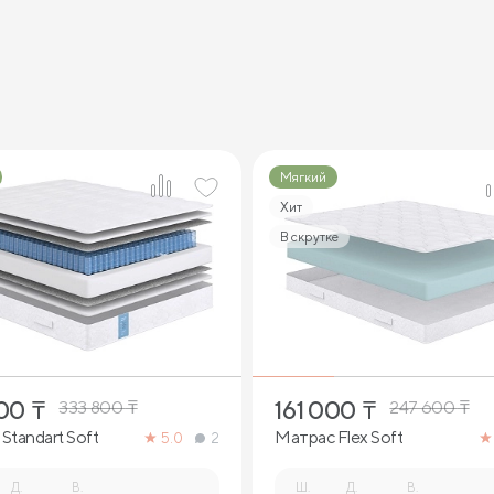
Мягкий
Хит
В скрутке
2
1
000
₸
161 000
₸
333 800
₸
247 600
₸
Standart Soft
Матрас Flex Soft
5.0
2
Д.
В.
Ш.
Д.
В.