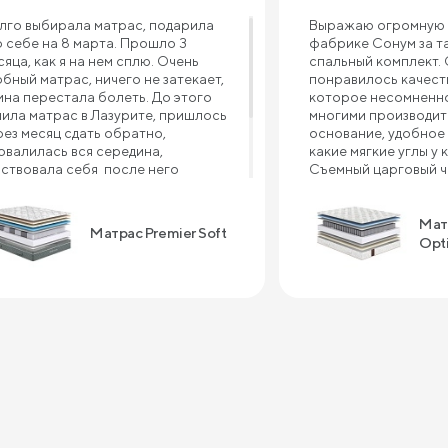
лго выбирала матрас, подарила
Выражаю огромную 
о себе на 8 марта. Прошло 3
фабрике Сонум за т
сяца, как я на нем сплю. Очень
спальный комплект.
обный матрас, ничего не затекает,
понравилось качеств
ина перестала болеть. До этого
которое несомненно
пила матрас в Лазурите, пришлось
многими производит
рез месяц сдать обратно,
основание, удобное 
овалилась вся середина,
какие мягкие углы у 
вствовала себя после него
Съемный царговый че
валидом , болело все тело, и шея, и
что ткань в углах не 
ина, и плечи. Рекомендую матрас
с предыдущей крова
мпании Сонум к покупке, пока не
производителя прим
Мат
Матрас Premier Soft
жалела ни дня . Спасибо большое
это случилось. А мат
Opt
 крепкий сон!!!
отдельный шедевр! 
большой вес, очень
поддержка во время 
очень приятный сон 
матрасе. Преимущес
качество - приемлем
быстрый срок изгот
высокое качество се
ближайшее время за
одеяло и тумбы. Спа
качество!