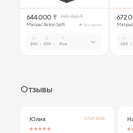
644 000
₸
672 
990 700
₸
Матрас Aston Soft
Матрас 
Без оценок
Ш.
Д.
В.
Ш.
200
-
200
-
31 см.
200
-
Отзывы
Юлия
Н
07.07.2026