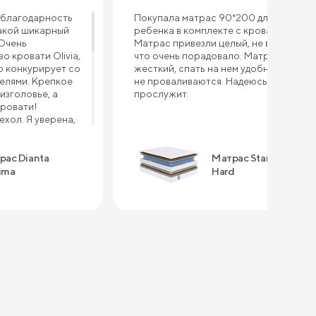
благодарность
Покупала матрас 90*200 для
акой шикарный
ребенка в комплекте с кроватью.
 Очень
Матрас привезли целый, не всткурке,
о кровати Olivia,
что очень порадовало. Матрас
 конкурирует со
жесткий, спать на нем удобно, бока
елями. Крепкое
не проваливаются. Надеюсь долго
изголовье, а
прослужит.
кровати!
хол. Я уверена,
порвется, так как
тью другого
ерно через год
рас Dianta
Матрас Standart
рас - это
ima
Hard
Выдерживает
 хорошая
сна, уютный,
на таком
тва: - высокое
ые цены -
овления -
рвиса и тд. В
кажу подушки,
сибо за