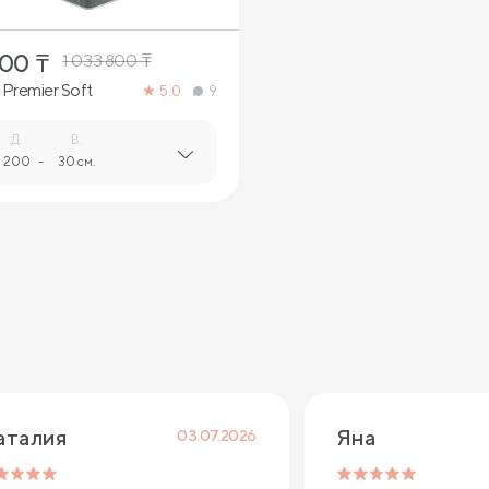
000
₸
1 033 800
₸
Premier Soft
5.0
9
Д.
В.
200
-
30 см.
аталия 
Яна
03.07.2026