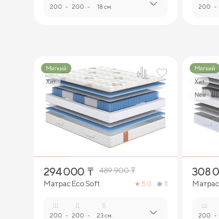
200
-
200
-
18 см.
200
-
Мягкий
Мягкий
Хит
Хит
New
1
294 000
₸
308 
489 900
₸
Матрас Eco Soft
Матрас
5.0
11
Ш.
Д.
В.
Ш.
200
-
200
-
23 см.
200
-