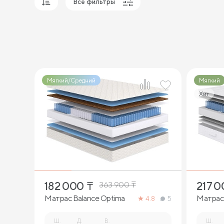
Все фильтры
Популярные
Сначала дешевые
Сначала дорогие
Мягкий/Средний
Мягкий
Хит
2
182 000
₸
217 
363 900
₸
Матрас Balance Optima
Матрас 
4.8
5
Ш.
Д.
В.
Ш.