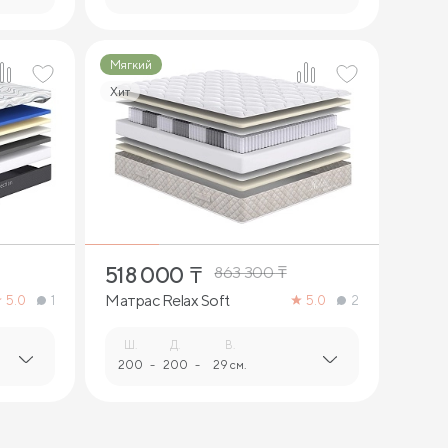
Мягкий
Хит
2
518 000
₸
863 300
₸
Матрас Relax Soft
5.0
1
5.0
2
Ш.
Д.
В.
200
-
200
-
29 см.