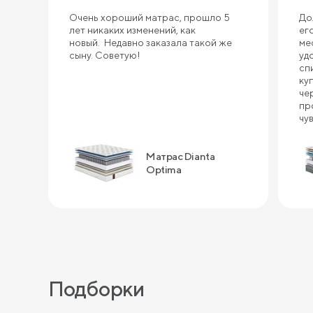
Очень хороший матрас, прошло 5
До
лет никаких изменений, как
ег
новый. Недавно заказала такой же
ме
сыну. Советую!
уд
сп
ку
че
пр
чу
ин
сп
Матрас Dianta
ка
по
Optima
за
Подборки