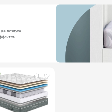
ции воздуха
эффектом
2