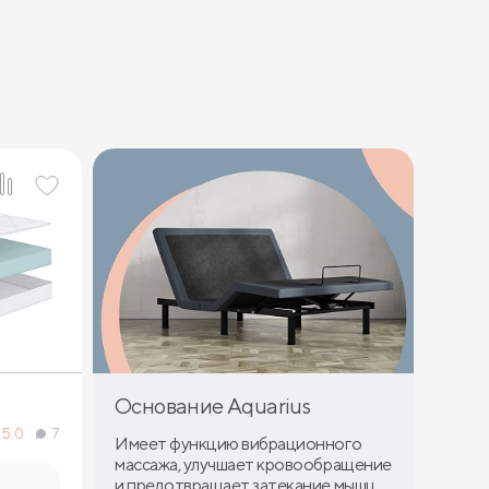
Основание Aquarius
5.0
7
Имеет функцию вибрационного
массажа, улучшает кровообращение
и предотвращает затекание мышц