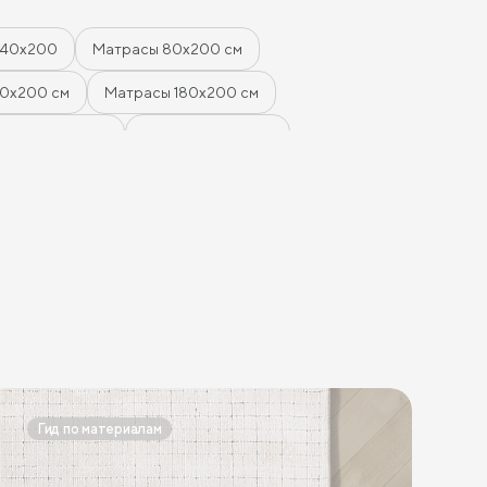
140х200
Матрасы 80х200 см
60x200 см
Матрасы 180х200 см
ней жесткости
Жесткие матрасы
 из латекса и кокоса
сти
Жесткие беспружинные матрасы
трасы для кроватей трансформеров
Жесткие матрасы 160х200
нные матрасы 80 см
Пружинные матрасы 120 см
00
Пружинные матрасы 80х190 см
Гид по материалам
 120х200 см
Жесткие матрасы 200 на 200
гкие матрасы 160х200