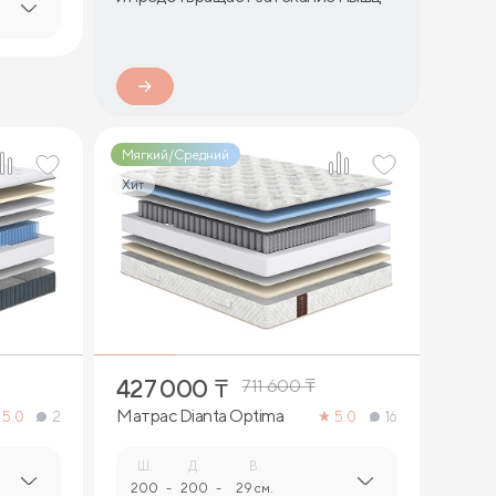
Мягкий/Средний
Хит
2
427 000
₸
711 600
₸
Матрас Dianta Optima
5.0
2
5.0
16
Ш.
Д.
В.
200
-
200
-
29 см.