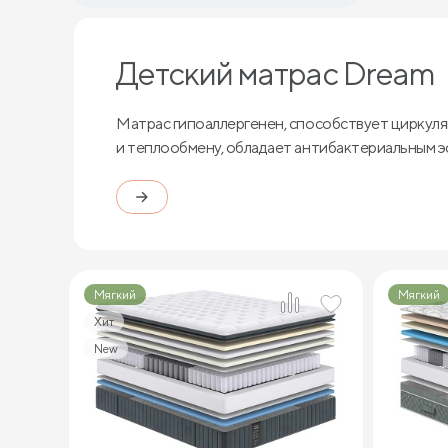
Детский матрас Dream
Матрас гипоаллергенен, способствует циркуля
и теплообмену, обладает антибактериальным 
Мягкий
Мягкий
Хит
New
2