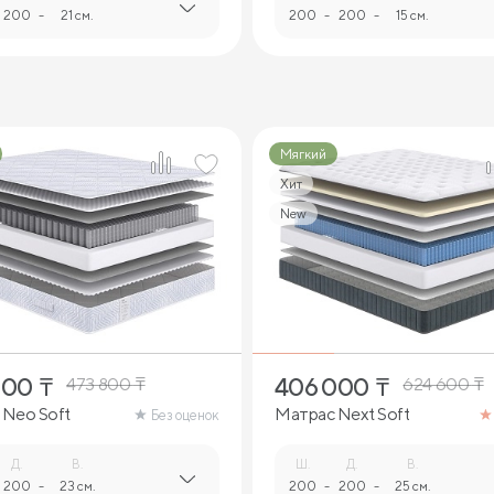
200
-
21 см.
200
-
200
-
15 см.
Мягкий
Хит
New
2
2
000
₸
406 000
₸
473 800
₸
624 600
₸
 Neo Soft
Матрас Next Soft
Без оценок
Д.
В.
Ш.
Д.
В.
200
-
23 см.
200
-
200
-
25 см.