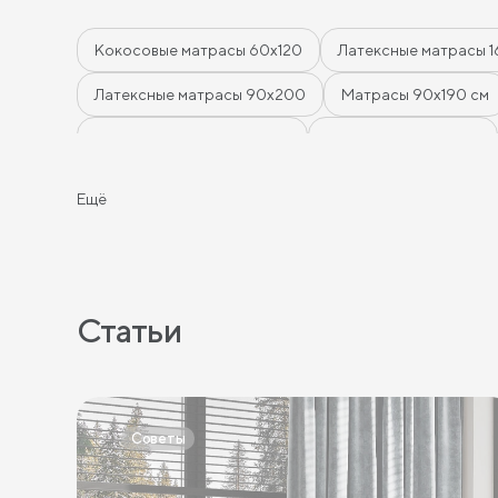
Кокосовые матрасы 60х120
Латексные матрасы 
Латексные матрасы 90х200
Матрасы 90х190 см
Матрасы 200 см шириной
Пружинные матрасы
Тонкие матрасы
Матрасы с независимыми пружи
Ещё
Матрасы с эффектом памяти
Высокие матрасы
Жесткие пружинные матрасы
Односпальные мат
Тонкие мягкие матрасы
Тонкие жесткие матрасы
Статьи
Односпальные матрасы 90х200
Односпальные п
Пружинные матрасы 140 см
Пружинные матрасы 1
Советы
Жесткие матрасы 140х200
Пружинные матрасы 
Пружинные матрасы 140х200 см
Матрасы средне