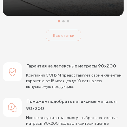
Тонкие мягкие матрасы
Тонкие жесткие матрасы
Односпальные матрасы 80х190
Матрасы 200x200 см
Односпальные матрасы 90х200
Все статьи
Односпальные пружинные матрасы
Кокосовые пружинные матрасы
Пружинные матрасы 80 см
Гарантия на латексные матрасы 90х200
Пружинные матрасы 120 см
Компания СОНУМ предоставляет своим клиентам
гарантию от 18 месяцев до 10 лет на всю
Пружинные матрасы 140 см
выпускаемую продукцию.
Пружинные матрасы 160 см
Поможем подобрать латексные матрасы
Пружинные матрасы 180 см
90х200
Пружинные матрасы 80х190 см
Наши консультанты помогут выбрать латексные
матрасы 90х200 под ваши критерии цены и