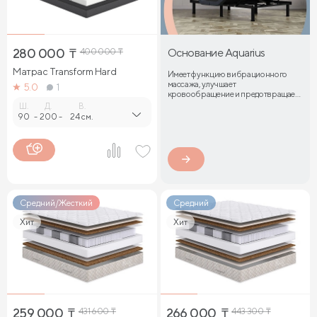
280 000
₸
400 000
₸
Основание Aquarius
Матрас Transform Hard
Имеет функцию вибрационного
массажа, улучшает
5.0
1
кровообращение и предотвращает
затекание мышц
Ш.
Д.
В.
90
-
200
-
24 см.
Средний/Жесткий
Средний
Хит
Хит
259 000
₸
431 600
₸
266 000
₸
443 300
₸