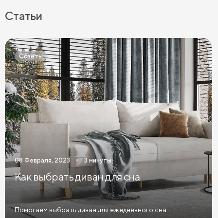
Беспружинные матрасы
Мягкие матрасы
Статьи
Матрасы средней жесткости
Жесткие матрасы
Тонкие матрасы
Матрасы с независимыми пружинами
Советы
Матрасы из латекса
Кокосовые матрасы
Матрасы из латекса и кокоса
Матрасы с эффектом памяти
Высокие матрасы
Матрасы с 5 зонами жесткости
Матрасы с 7 зонами жесткости
08 Февраля, 2023
3 минуты
Односпальные матрасы
Двуспальные матрасы
Как выбрать диван для сна
Матрасы для кроватей
Матрасы для кроватей трансформеров
Помогаем выбрать диван для ежедневного сна