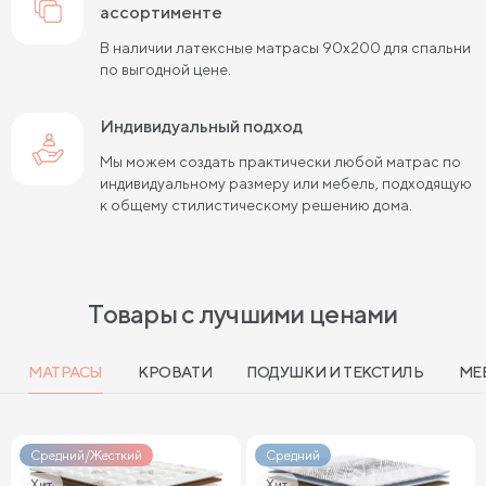
ассортименте
Жесткие матрасы шириной 140 см
В наличии латексные матрасы 90х200 для спальни
по выгодной цене.
Жесткие пружинные матрасы 160х200 см
Жесткие беспружинные матрасы 160х200 см
Индивидуальный подход
Мы можем создать практически любой матрас по
Мягкие беспружинные матрасы
индивидуальному размеру или мебель, подходящую
к общему стилистическому решению дома.
Высокие двуспальные матрасы
Высокие матрасы 200 см длиной
Высокие матрасы 140х200 см
Товары с лучшими ценами
Высокие матрасы 160х200 см
МАТРАСЫ
КРОВАТИ
ПОДУШКИ И ТЕКСТИЛЬ
МЕ
Высокие матрасы 180х200 см
Матрасы с независимыми пружинами 160х200 см
Средний/Жесткий
Средний
Матрасы с независимыми пружинами 180х200 см
Хит
Хит