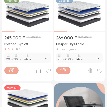
Мягкий
Средний
New
New
245 000
₸
350 000
₸
266 000
₸
379 900
₸
Матрас Sky Soft
Матрас Sky Middle
5.0
1
Без оценок
Ш.
Д.
В.
Ш.
Д.
В.
90
-
200
-
24 см.
90
-
200
-
24 см.
Жесткий