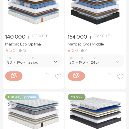
Матрасы с независимыми пружинами 200х200 см
Матрасы 60 см шириной
Матрасы 80 см шириной
Матрасы 160 см шириной
Матрасы 120х190 см
140 000
₸
233 300
₸
154 000
₸
236 900
₸
Матрасы 140х190 см
Матрасы 160х190 см
Матрас Eco Optima
Матрас Gros Middle
5.0
13
5.0
4
Матрасы 180х190 см
Ш.
Д.
В.
Ш.
Д.
В.
80
-
190
-
23 см.
80
-
190
-
24 см.
Матрасы с независимыми пружинами
Матрасы полутороспальные
Матрасы для больной спины
Матрасы с войлоком
Мягкий/Средний
Мягкий
Матрасы с 512 пружинами
Двусторонние матрасы
Хит
New
Гипоаллергенные матрасы