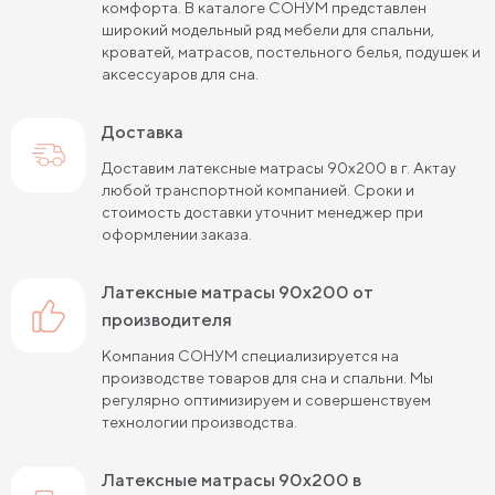
Пружинные матрасы 90х200 см
комфорта. В каталоге СОНУМ представлен
широкий модельный ряд мебели для спальни,
Пружинные матрасы 120х200 см
кроватей, матрасов, постельного белья, подушек и
аксессуаров для сна.
Пружинные матрасы 140х200 см
Доставка
Матрасы средней жесткости 160х200
Доставим латексные матрасы 90х200 в г. Актау
Пружинные матрасы 160х200 см
любой транспортной компанией. Сроки и
стоимость доставки уточнит менеджер при
Пружинные матрасы 180х200 см
Матрасы в скрутке
оформлении заказа.
Пружинные матрасы 200х200 см
латексные матрасы 90х200 от
Матрасы средней жесткости 200 на 200
производителя
Компания СОНУМ специализируется на
Пружинные матрасы средней жесткости
производстве товаров для сна и спальни. Мы
регулярно оптимизируем и совершенствуем
Жесткие матрасы 120х200 см
технологии производства.
Жесткие матрасы шириной 160 см
латексные матрасы 90х200 в
Матрасы средней жесткости 140х200