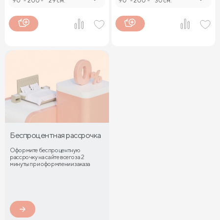
90
-
200
-
29 см.
90
-
200
-
30 см.
Беспроцентная рассрочка
Оформите беспроцентную
рассрочку на сайте всего за 2
минуты при оформлении заказа