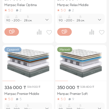
Матрас Relax Optima
Матрас Relax Middle
5.0
2
5.0
2
Ш.
Д.
В.
Ш.
Д.
В.
90
-
200
-
28 см.
90
-
200
-
28 см.
Средний
Мягкий
336 000
₸
516 900
₸
350 000
₸
538 400
₸
Матрас Premier Middle
Матрас Premier Soft
5.0
5
5.0
9
Ш.
Д.
В.
Ш.
Д.
В.