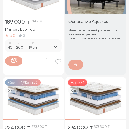
189 000
₸
314 900
₸
Основание Aquarius
Матрас Eco Top
Имеет функцию вибрационного
массажа, улучшает
5.0
3
кровообращение и предотвращает
затекание мышц
Ш.
Д.
В.
140
-
200
-
19 см.
Средний/Жесткий
Жесткий
Хит
Хит
224 000
₸
373 300
₸
224 000
₸
373 300
₸