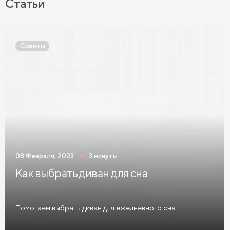
Статьи
Матрасы 120х200 см
Матрасы 140х200 см
Матрасы 160x200 см
Матрасы 180х200 см
Советы
Матрасы 200 см шириной
Пружинные матрасы
Беспружинные матрасы
Мягкие матрасы
Матрасы средней жесткости
Жесткие матрасы
Тонкие матрасы
Матрасы с независимыми пружинами
Матрасы из латекса
Кокосовые матрасы
08 Февраля, 2023
3 минуты
Матрасы из латекса и кокоса
Как выбрать диван для сна
Матрасы с эффектом памяти
Высокие матрасы
Матрасы с 5 зонами жесткости
Помогаем выбрать диван для ежедневного сна
Матрасы с 7 зонами жесткости