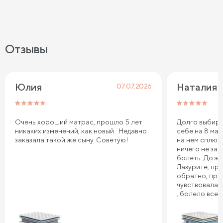
Отзывы
Юлия
Наталия 
07.07.2026
Очень хороший матрас, прошло 5 лет
Долго выбира
никаких изменений, как новый. Недавно
себе на 8 мар
заказала такой же сыну. Советую!
на нем сплю.
ничего не зат
болеть. До эт
Лазурите, пр
обратно, про
чувствовала 
, болело все т
плечи. Реком
Сонум к поку
дня . Спасибо