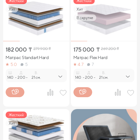
Жесткий
Жесткий
Хит
Хит
В скрутке
182 000
₸
279 900
₸
175 000
₸
269 200
₸
Матрас Standart Hard
Матрас Flex Hard
5.0
5
4.7
7
Ш.
Д.
В.
Ш.
Д.
В.
140
-
200
-
21 см.
140
-
200
-
21 см.
Жесткий
Хит