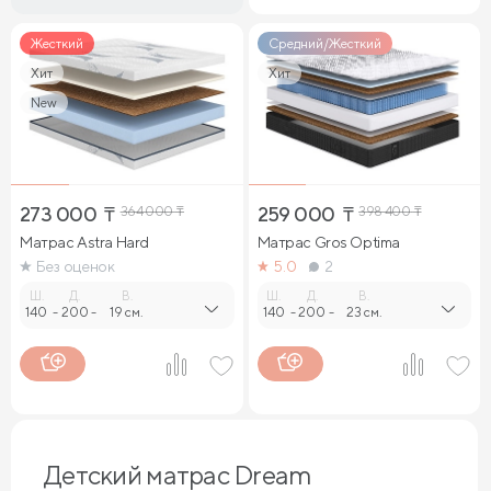
Жесткий
Средний/Жесткий
Хит
Хит
New
273 000
₸
364 000
₸
259 000
₸
398 400
₸
Матрас Astra Hard
Матрас Gros Optima
Без оценок
5.0
2
Ш.
Д.
В.
Ш.
Д.
В.
140
-
200
-
19 см.
140
-
200
-
23 см.
Детский матрас Dream