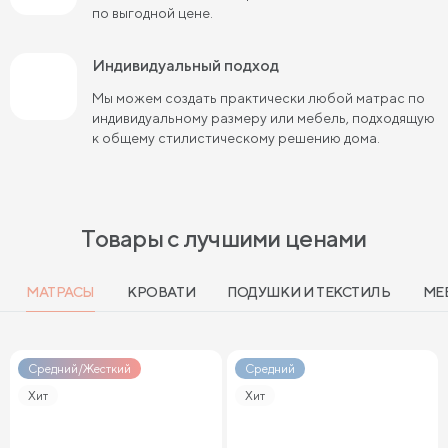
Матрасы средней жесткости 160х200
по выгодной цене.
Пружинные матрасы 160х200 см
Индивидуальный подход
Мягкие матрасы 160х200
Мы можем создать практически любой матрас по
индивидуальному размеру или мебель, подходящую
Пружинные матрасы 180х200 см
Матрасы в скрутке
к общему стилистическому решению дома.
Пружинные матрасы 200х200 см
Матрасы средней жесткости 200 на 200
Товары с лучшими ценами
Пружинные матрасы средней жесткости
Мягкие пружинные матрасы
МАТРАСЫ
КРОВАТИ
ПОДУШКИ И ТЕКСТИЛЬ
МЕ
Жесткие матрасы 120х200 см
Мягкие двуспальные матрасы
Средний/Жесткий
Средний
Хит
Хит
Жесткие матрасы шириной 160 см