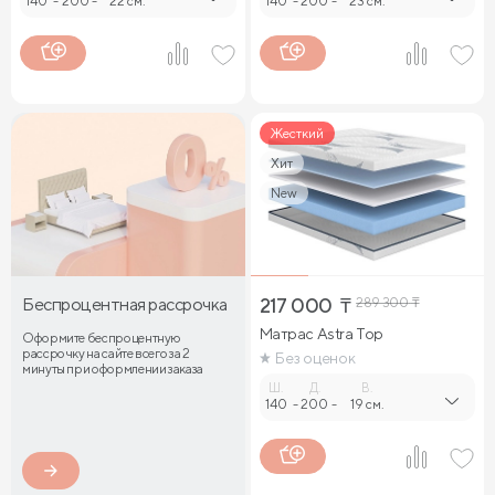
140
-
200
-
22 см.
140
-
200
-
23 см.
Жесткий
Хит
New
Беспроцентная рассрочка
217 000
₸
289 300
₸
Матрас Astra Top
Оформите беспроцентную
рассрочку на сайте всего за 2
Без оценок
минуты при оформлении заказа
Ш.
Д.
В.
140
-
200
-
19 см.