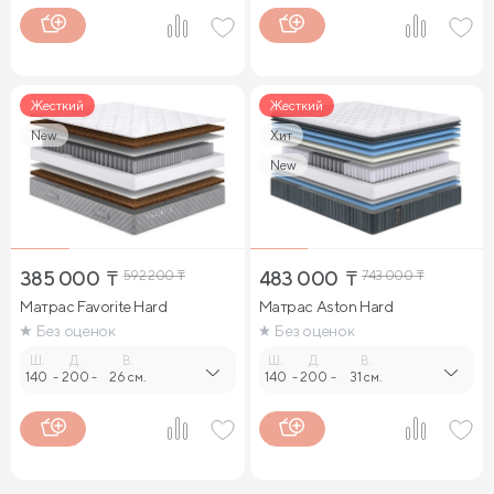
Жесткий
Жесткий
New
Хит
New
385 000
₸
592 200
₸
483 000
₸
743 000
₸
Матрас Favorite Hard
Матрас Aston Hard
Без оценок
Без оценок
Ш.
Д.
В.
Ш.
Д.
В.
140
-
200
-
26 см.
140
-
200
-
31 см.