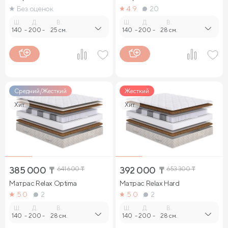
Без оценок
4.9
20
Ш.
Д.
В.
Ш.
Д.
В.
140
-
200
-
25 см.
140
-
200
-
28 см.
Средний/Жесткий
Жесткий
Хит
Хит
385 000
₸
641 600
₸
392 000
₸
653 300
₸
Матрас Relax Optima
Матрас Relax Нard
5.0
2
5.0
2
Ш.
Д.
В.
Ш.
Д.
В.
140
-
200
-
28 см.
140
-
200
-
28 см.