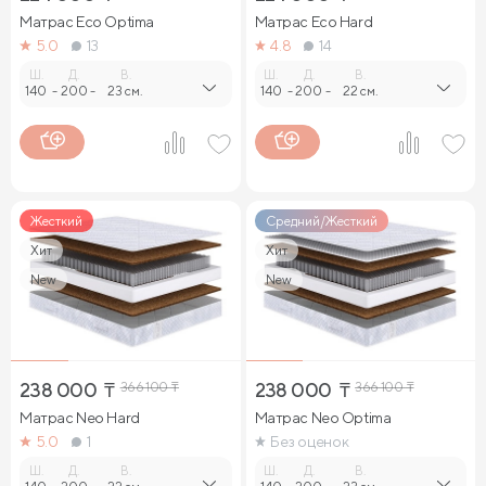
Матрас Eco Optima
Матрас Eco Hard
5.0
13
4.8
14
Ш.
Д.
В.
Ш.
Д.
В.
140
-
200
-
23 см.
140
-
200
-
22 см.
Жесткий
Средний/Жесткий
Хит
Хит
New
New
238 000
₸
366 100
₸
238 000
₸
366 100
₸
Матрас Neo Hard
Матрас Neo Optima
5.0
1
Без оценок
Ш.
Д.
В.
Ш.
Д.
В.