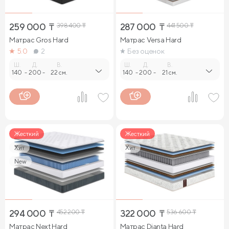
259 000
₸
398 400
₸
287 000
₸
441 500
₸
Матрас Gros Hard
Матрас Versa Hard
5.0
2
Без оценок
Ш.
Д.
В.
Ш.
Д.
В.
140
-
200
-
22 см.
140
-
200
-
21 см.
Жесткий
Жесткий
Хит
Хит
New
294 000
₸
452 200
₸
322 000
₸
536 600
₸
Матрас Next Hard
Матрас Dianta Hard